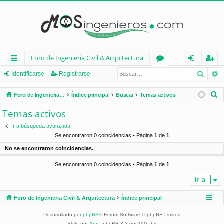
Foro de Ingenieria Civil & Arquitectura
Busca
B
nl
or
de
eg
Identificarse
Registrarse
ac
os
nt
ist
B
Foro de Ingenieria Civil & Arquitectura
Índice principal
Buscar
Temas activos
es
ifi
ra
u
Temas activos
s
rá
ca
rs
Ir a búsqueda avanzada
c
pi
rs
e
Se encontraron 0 coincidencias • Página
1
de
1
a
No se encontraron coincidencias.
d
e
r
Se encontraron 0 coincidencias • Página
1
de
1
os
Ir a
Foro de Ingenieria Civil & Arquitectura
Índice principal
Desarrollado por
phpBB
® Forum Software © phpBB Limited
Style por
Arty
- phpBB 3.3 por MrGaby