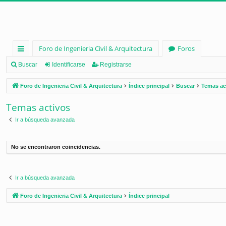
Foro de Ingenieria Civil & Arquitectura
Foros
nl
Buscar
Identificarse
Registrarse
ac
Foro de Ingenieria Civil & Arquitectura
Índice principal
Buscar
Temas ac
es
Temas activos
rá
Ir a búsqueda avanzada
pi
d
No se encontraron coincidencias.
os
Ir a búsqueda avanzada
Foro de Ingenieria Civil & Arquitectura
Índice principal