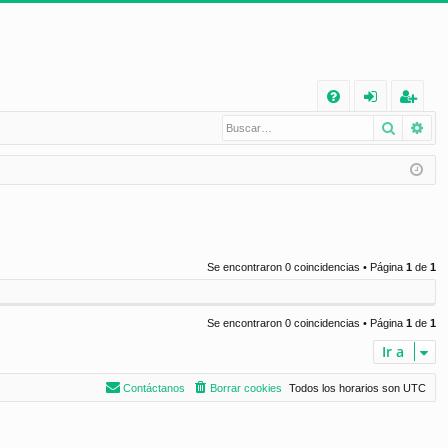
E
Buscar
Bú
FA
de
eg
Q
nt
ist
ifi
ra
ca
rs
rs
e
Se encontraron 0 coincidencias • Página
1
de
1
e
Se encontraron 0 coincidencias • Página
1
de
1
Ir a
Contáctanos
Borrar cookies
Todos los horarios son
UTC