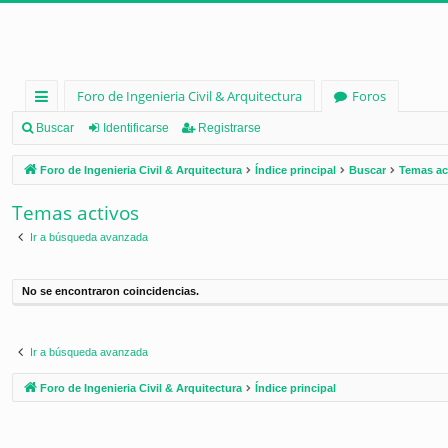
Foro de Ingenieria Civil & Arquitectura
Foros
nl
Buscar
Identificarse
Registrarse
ac
Foro de Ingenieria Civil & Arquitectura
Índice principal
Buscar
Temas ac
es
Temas activos
rá
Ir a búsqueda avanzada
pi
d
No se encontraron coincidencias.
os
Ir a búsqueda avanzada
Foro de Ingenieria Civil & Arquitectura
Índice principal