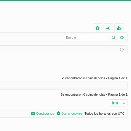
E
Buscar
Bú
FA
de
eg
Q
nt
ist
ifi
ra
ca
rs
rs
e
Se encontraron 0 coincidencias • Página
1
de
1
e
Se encontraron 0 coincidencias • Página
1
de
1
Ir a
Contáctanos
Borrar cookies
Todos los horarios son
UTC