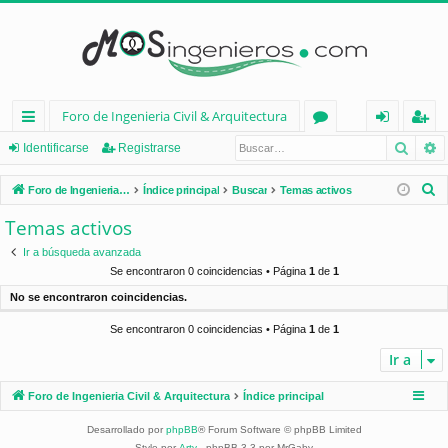
Foro de Ingenieria Civil & Arquitectura
Busca
B
nl
or
de
eg
Identificarse
Registrarse
ac
os
nt
ist
B
Foro de Ingenieria Civil & Arquitectura
Índice principal
Buscar
Temas activos
es
ifi
ra
u
Temas activos
s
rá
ca
rs
Ir a búsqueda avanzada
c
pi
rs
e
Se encontraron 0 coincidencias • Página
1
de
1
a
No se encontraron coincidencias.
d
e
r
Se encontraron 0 coincidencias • Página
1
de
1
os
Ir a
Foro de Ingenieria Civil & Arquitectura
Índice principal
Desarrollado por
phpBB
® Forum Software © phpBB Limited
Style por
Arty
- phpBB 3.3 por MrGaby