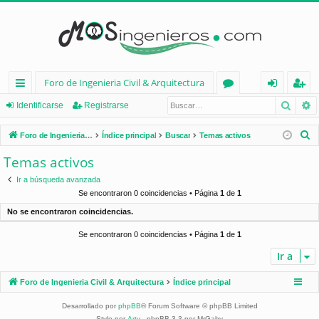
Foro de Ingenieria Civil & Arquitectura
Busca
B
nl
or
de
eg
Identificarse
Registrarse
ac
os
nt
ist
B
Foro de Ingenieria Civil & Arquitectura
Índice principal
Buscar
Temas activos
es
ifi
ra
u
Temas activos
s
rá
ca
rs
Ir a búsqueda avanzada
c
pi
rs
e
Se encontraron 0 coincidencias • Página
1
de
1
a
No se encontraron coincidencias.
d
e
r
Se encontraron 0 coincidencias • Página
1
de
1
os
Ir a
Foro de Ingenieria Civil & Arquitectura
Índice principal
Desarrollado por
phpBB
® Forum Software © phpBB Limited
Style por
Arty
- phpBB 3.3 por MrGaby