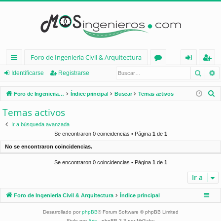
Foro de Ingenieria Civil & Arquitectura
Busca
B
nl
or
de
eg
Identificarse
Registrarse
ac
os
nt
ist
B
Foro de Ingenieria Civil & Arquitectura
Índice principal
Buscar
Temas activos
es
ifi
ra
u
Temas activos
s
rá
ca
rs
Ir a búsqueda avanzada
c
pi
rs
e
Se encontraron 0 coincidencias • Página
1
de
1
a
No se encontraron coincidencias.
d
e
r
Se encontraron 0 coincidencias • Página
1
de
1
os
Ir a
Foro de Ingenieria Civil & Arquitectura
Índice principal
Desarrollado por
phpBB
® Forum Software © phpBB Limited
Style por
Arty
- phpBB 3.3 por MrGaby