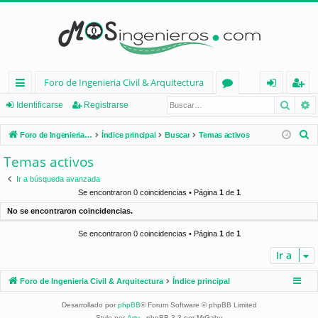
Foro de Ingenieria Civil & Arquitectura
Busca
B
nl
or
de
eg
Identificarse
Registrarse
ac
os
nt
ist
B
Foro de Ingenieria Civil & Arquitectura
Índice principal
Buscar
Temas activos
es
ifi
ra
u
Temas activos
s
rá
ca
rs
Ir a búsqueda avanzada
c
pi
rs
e
Se encontraron 0 coincidencias • Página
1
de
1
a
No se encontraron coincidencias.
d
e
r
Se encontraron 0 coincidencias • Página
1
de
1
os
Ir a
Foro de Ingenieria Civil & Arquitectura
Índice principal
Desarrollado por
phpBB
® Forum Software © phpBB Limited
Style por
Arty
- phpBB 3.3 por MrGaby