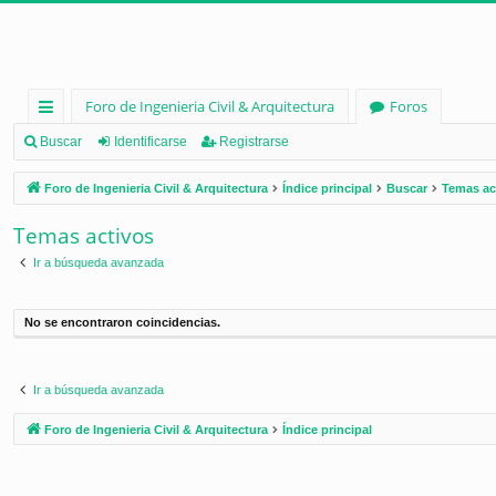
Foro de Ingenieria Civil & Arquitectura
Foros
nl
Buscar
Identificarse
Registrarse
ac
Foro de Ingenieria Civil & Arquitectura
Índice principal
Buscar
Temas ac
es
Temas activos
rá
Ir a búsqueda avanzada
pi
d
No se encontraron coincidencias.
os
Ir a búsqueda avanzada
Foro de Ingenieria Civil & Arquitectura
Índice principal