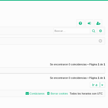
E
Buscar
Bú
FA
de
eg
Q
nt
ist
ifi
ra
ca
rs
rs
e
Se encontraron 0 coincidencias • Página
1
de
1
e
Se encontraron 0 coincidencias • Página
1
de
1
Ir a
Contáctanos
Borrar cookies
Todos los horarios son
UTC