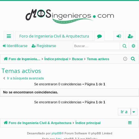
Foro de Ingenieria Civil & Arquitectura
Busca
B
nl
or
de
eg
Identificarse
Registrarse
ac
os
nt
ist
B
Foro de Ingenieria Civil & Arquitectura
Índice principal
Buscar
Temas activos
es
ifi
ra
u
Temas activos
s
rá
ca
rs
Ir a búsqueda avanzada
c
pi
rs
e
Se encontraron 0 coincidencias • Página
1
de
1
a
No se encontraron coincidencias.
d
e
r
Se encontraron 0 coincidencias • Página
1
de
1
os
Ir a
Foro de Ingenieria Civil & Arquitectura
Índice principal
Desarrollado por
phpBB
® Forum Software © phpBB Limited
Style por
Arty
- phpBB 3.3 por MrGaby