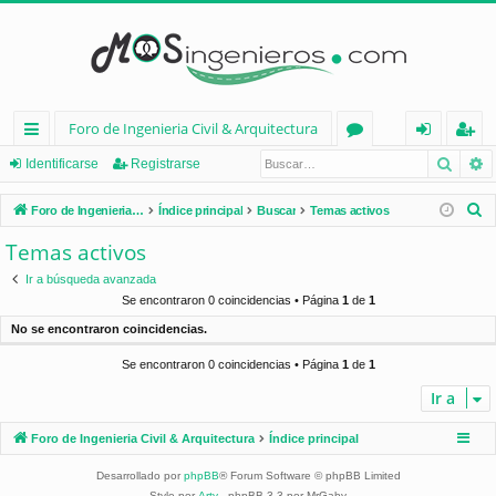
Foro de Ingenieria Civil & Arquitectura
Busca
B
nl
or
de
eg
Identificarse
Registrarse
ac
os
nt
ist
B
Foro de Ingenieria Civil & Arquitectura
Índice principal
Buscar
Temas activos
es
ifi
ra
u
Temas activos
s
rá
ca
rs
Ir a búsqueda avanzada
c
pi
rs
e
Se encontraron 0 coincidencias • Página
1
de
1
a
No se encontraron coincidencias.
d
e
r
Se encontraron 0 coincidencias • Página
1
de
1
os
Ir a
Foro de Ingenieria Civil & Arquitectura
Índice principal
Desarrollado por
phpBB
® Forum Software © phpBB Limited
Style por
Arty
- phpBB 3.3 por MrGaby