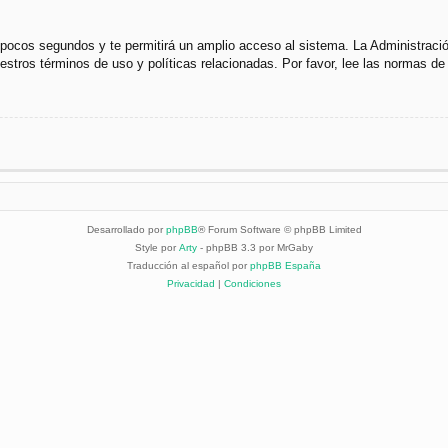
s pocos segundos y te permitirá un amplio acceso al sistema. La Administraci
uestros términos de uso y políticas relacionadas. Por favor, lee las normas de 
Desarrollado por
phpBB
® Forum Software © phpBB Limited
Style por
Arty
- phpBB 3.3 por MrGaby
Traducción al español por
phpBB España
Privacidad
|
Condiciones