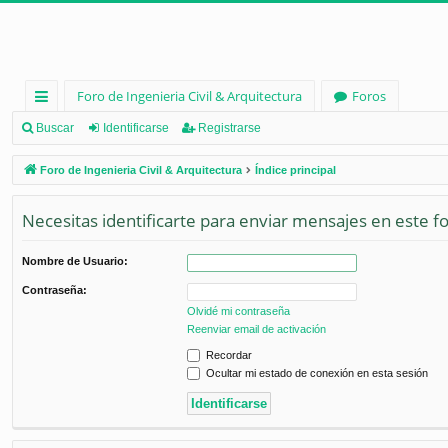
Foro de Ingenieria Civil & Arquitectura
Foros
nl
Buscar
Identificarse
Registrarse
ac
Foro de Ingenieria Civil & Arquitectura
Índice principal
es
Necesitas identificarte para enviar mensajes en este fo
rá
pi
Nombre de Usuario:
d
Contraseña:
os
Olvidé mi contraseña
Reenviar email de activación
Recordar
Ocultar mi estado de conexión en esta sesión