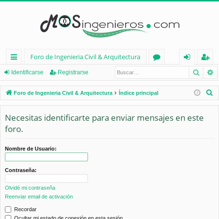
Foro de Ingenieria Civil & Arquitectura
Busca
B
nl
or
de
eg
Identificarse
Registrarse
ac
os
nt
ist
B
Foro de Ingenieria Civil & Arquitectura
Índice principal
es
ifi
ra
u
s
Necesitas identificarte para enviar mensajes en este
rá
ca
rs
c
foro.
pi
rs
e
a
d
e
r
Nombre de Usuario:
os
Contraseña:
Olvidé mi contraseña
Reenviar email de activación
Recordar
Ocultar mi estado de conexión en esta sesión