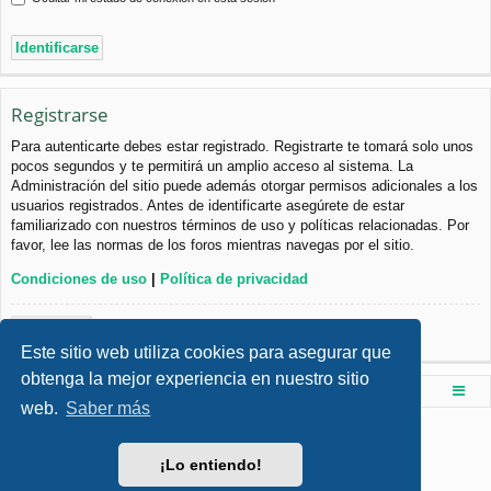
Registrarse
Para autenticarte debes estar registrado. Registrarte te tomará solo unos
pocos segundos y te permitirá un amplio acceso al sistema. La
Administración del sitio puede además otorgar permisos adicionales a los
usuarios registrados. Antes de identificarte asegúrete de estar
familiarizado con nuestros términos de uso y políticas relacionadas. Por
favor, lee las normas de los foros mientras navegas por el sitio.
Condiciones de uso
|
Política de privacidad
Registrarse
Este sitio web utiliza cookies para asegurar que
obtenga la mejor experiencia en nuestro sitio
Foro de Ingenieria Civil & Arquitectura
Índice principal
web.
Saber más
Desarrollado por
phpBB
® Forum Software © phpBB Limited
Style por
Arty
- phpBB 3.3 por MrGaby
¡Lo entiendo!
Traducción al español por
phpBB España
Privacidad
|
Condiciones