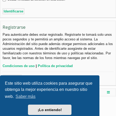
Registrarse
Para autenticarte debes estar registrado. Registrarte te tomará solo unos
pocos segundos y te permitirá un amplio acceso al sistema. La
Administración del sitio puede además otorgar permisos adicionales a los
usuarios registrados. Antes de identificarte asegúrete de estar
familiarizado con nuestros términos de uso y políticas relacionadas. Por
favor, lee las normas de los foros mientras navegas por el sitio.
Condiciones de uso
|
Política de privacidad
Registrarse
Este sitio web utiliza cookies para asegurar que
obtenga la mejor experiencia en nuestro sitio
Foro de Ingenieria Civil & Arquitectura
Índice principal
web.
Saber más
Desarrollado por
phpBB
® Forum Software © phpBB Limited
Style por
Arty
- phpBB 3.3 por MrGaby
¡Lo entiendo!
Traducción al español por
phpBB España
Privacidad
|
Condiciones