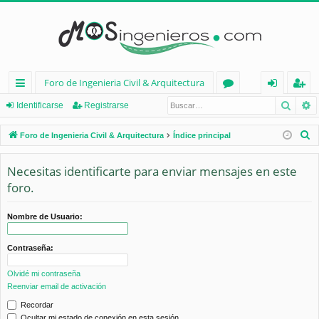
Foro de Ingenieria Civil & Arquitectura
Busca
B
nl
or
de
eg
Identificarse
Registrarse
ac
os
nt
ist
B
Foro de Ingenieria Civil & Arquitectura
Índice principal
es
ifi
ra
u
s
Necesitas identificarte para enviar mensajes en este
rá
ca
rs
c
foro.
pi
rs
e
a
d
e
r
Nombre de Usuario:
os
Contraseña:
Olvidé mi contraseña
Reenviar email de activación
Recordar
Ocultar mi estado de conexión en esta sesión