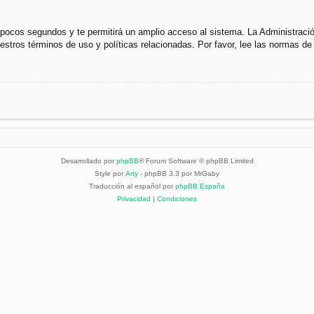
s pocos segundos y te permitirá un amplio acceso al sistema. La Administraci
uestros términos de uso y políticas relacionadas. Por favor, lee las normas de 
Desarrollado por
phpBB
® Forum Software © phpBB Limited
Style por
Arty
- phpBB 3.3 por MrGaby
Traducción al español por
phpBB España
Privacidad
|
Condiciones