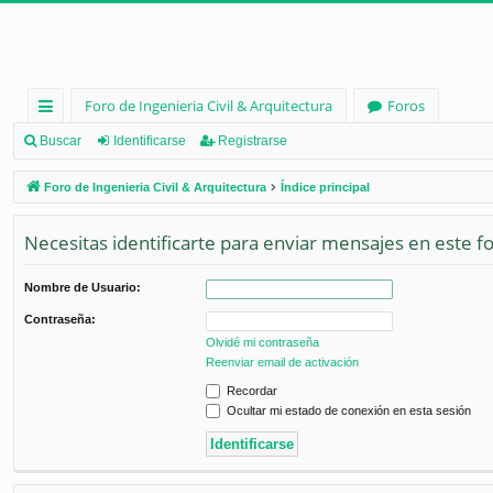
Foro de Ingenieria Civil & Arquitectura
Foros
nl
Buscar
Identificarse
Registrarse
ac
Foro de Ingenieria Civil & Arquitectura
Índice principal
es
Necesitas identificarte para enviar mensajes en este fo
rá
pi
Nombre de Usuario:
d
Contraseña:
os
Olvidé mi contraseña
Reenviar email de activación
Recordar
Ocultar mi estado de conexión en esta sesión