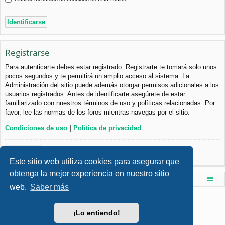
Registrarse
Para autenticarte debes estar registrado. Registrarte te tomará solo unos
pocos segundos y te permitirá un amplio acceso al sistema. La
Administración del sitio puede además otorgar permisos adicionales a los
usuarios registrados. Antes de identificarte asegúrete de estar
familiarizado con nuestros términos de uso y políticas relacionadas. Por
favor, lee las normas de los foros mientras navegas por el sitio.
Condiciones de uso
|
Política de privacidad
Registrarse
Este sitio web utiliza cookies para asegurar que
obtenga la mejor experiencia en nuestro sitio
Foro de Ingenieria Civil & Arquitectura
Índice principal
web.
Saber más
Desarrollado por
phpBB
® Forum Software © phpBB Limited
Style por
Arty
- phpBB 3.3 por MrGaby
¡Lo entiendo!
Traducción al español por
phpBB España
Privacidad
|
Condiciones