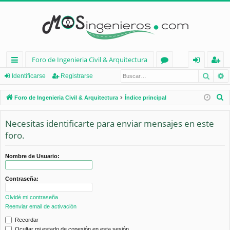
Foro de Ingenieria Civil & Arquitectura
Busca
B
nl
or
de
eg
Identificarse
Registrarse
ac
os
nt
ist
B
Foro de Ingenieria Civil & Arquitectura
Índice principal
es
ifi
ra
u
s
Necesitas identificarte para enviar mensajes en este
rá
ca
rs
c
foro.
pi
rs
e
a
d
e
r
Nombre de Usuario:
os
Contraseña:
Olvidé mi contraseña
Reenviar email de activación
Recordar
Ocultar mi estado de conexión en esta sesión