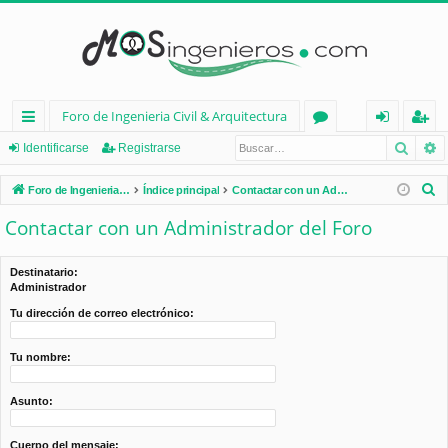
Foro de Ingenieria Civil & Arquitectura
Busca
B
nl
or
de
eg
Identificarse
Registrarse
ac
os
nt
ist
B
Foro de Ingenieria Civil & Arquitectura
Índice principal
Contactar con un Administrador del Foro
es
ifi
ra
u
Contactar con un Administrador del Foro
s
rá
ca
rs
c
pi
rs
e
Destinatario:
a
Administrador
d
e
r
Tu dirección de correo electrónico:
os
Tu nombre:
Asunto:
Cuerpo del mensaje: