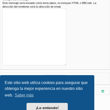
Este mensaje será enviado como texto plano, no incluyas HTML o BBCode. La
dirección del remitente será tu dirección de email.
Este sitio web utiliza cookies para asegurar que
obtenga la mejor experiencia en nuestro sitio
Foro de Ingenieria Civil & Arquitectura
Índice principal
web.
Saber más
Desarrollado por
phpBB
® Forum Software © phpBB Limited
Style por
Arty
- phpBB 3.3 por MrGaby
¡Lo entiendo!
Traducción al español por
phpBB España