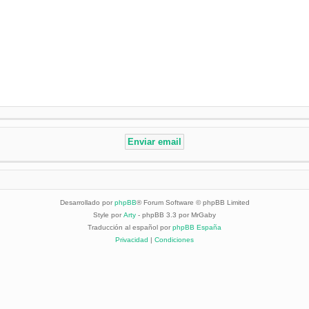
Desarrollado por
phpBB
® Forum Software © phpBB Limited
Style por
Arty
- phpBB 3.3 por MrGaby
Traducción al español por
phpBB España
Privacidad
|
Condiciones