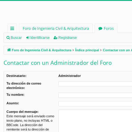
Foro de Ingenieria Civil & Arquitectura
Foros
nl
Buscar
Identificarse
Registrarse
ac
Foro de Ingenieria Civil & Arquitectura
Índice principal
Contactar con un 
es
Contactar con un Administrador del Foro
rá
pi
Destinatario:
Administrador
d
Tu dirección de correo
electrónico:
os
Tu nombre:
Asunto:
Cuerpo del mensaje:
Este mensaje será enviado como
texto plano, no incluyas HTML o
BBCode. La dirección del
remitente será tu dirección de