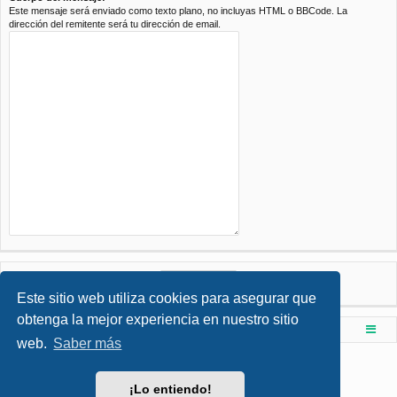
Este mensaje será enviado como texto plano, no incluyas HTML o BBCode. La
dirección del remitente será tu dirección de email.
Este sitio web utiliza cookies para asegurar que
obtenga la mejor experiencia en nuestro sitio
Foro de Ingenieria Civil & Arquitectura
Índice principal
web.
Saber más
Desarrollado por
phpBB
® Forum Software © phpBB Limited
Style por
Arty
- phpBB 3.3 por MrGaby
¡Lo entiendo!
Traducción al español por
phpBB España