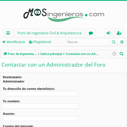
Foro de Ingenieria Civil & Arquitectura
Busca
B
nl
or
de
eg
Identificarse
Registrarse
ac
os
nt
ist
B
Foro de Ingenieria Civil & Arquitectura
Índice principal
Contactar con un Administrador del Foro
es
ifi
ra
u
Contactar con un Administrador del Foro
s
rá
ca
rs
c
pi
rs
e
Destinatario:
a
Administrador
d
e
r
Tu dirección de correo electrónico:
os
Tu nombre:
Asunto:
Cuerpo del mensaje: