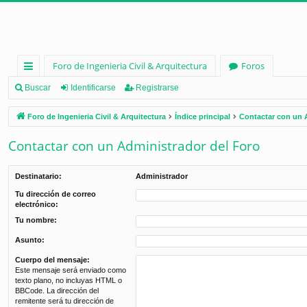
Foro de Ingenieria Civil & Arquitectura
Foros
nl
Buscar
Identificarse
Registrarse
ac
Foro de Ingenieria Civil & Arquitectura
Índice principal
Contactar con un 
es
Contactar con un Administrador del Foro
rá
pi
Destinatario:
Administrador
d
Tu dirección de correo
electrónico:
os
Tu nombre:
Asunto:
Cuerpo del mensaje:
Este mensaje será enviado como
texto plano, no incluyas HTML o
BBCode. La dirección del
remitente será tu dirección de