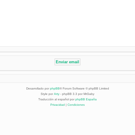
Desarrollado por
phpBB
® Forum Software © phpBB Limited
Style por
Arty
- phpBB 3.3 por MrGaby
Traducción al español por
phpBB España
Privacidad
|
Condiciones