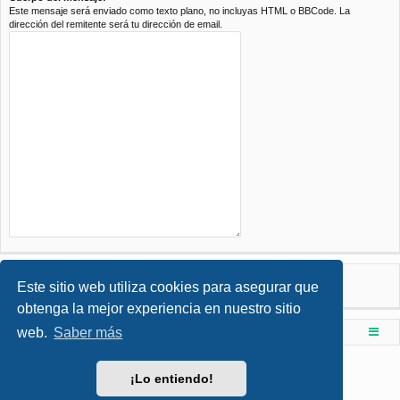
Este mensaje será enviado como texto plano, no incluyas HTML o BBCode. La
dirección del remitente será tu dirección de email.
Este sitio web utiliza cookies para asegurar que
obtenga la mejor experiencia en nuestro sitio
web.
Saber más
Foro de Ingenieria Civil & Arquitectura
Índice principal
Desarrollado por
phpBB
® Forum Software © phpBB Limited
¡Lo entiendo!
Style por
Arty
- phpBB 3.3 por MrGaby
Traducción al español por
phpBB España