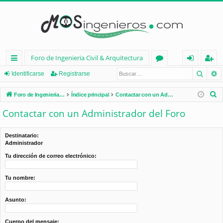
Foro de Ingenieria Civil & Arquitectura
Busca
B
nl
or
de
eg
Identificarse
Registrarse
ac
os
nt
ist
B
Foro de Ingenieria Civil & Arquitectura
Índice principal
Contactar con un Administrador del Foro
es
ifi
ra
u
Contactar con un Administrador del Foro
s
rá
ca
rs
c
pi
rs
e
Destinatario:
a
Administrador
d
e
r
Tu dirección de correo electrónico:
os
Tu nombre:
Asunto:
Cuerpo del mensaje: