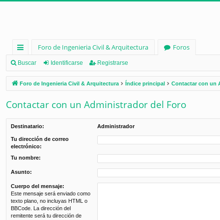
Foro de Ingenieria Civil & Arquitectura
Foros
nl
Buscar
Identificarse
Registrarse
ac
Foro de Ingenieria Civil & Arquitectura
Índice principal
Contactar con un 
es
Contactar con un Administrador del Foro
rá
pi
Destinatario:
Administrador
d
Tu dirección de correo
electrónico:
os
Tu nombre:
Asunto:
Cuerpo del mensaje:
Este mensaje será enviado como
texto plano, no incluyas HTML o
BBCode. La dirección del
remitente será tu dirección de