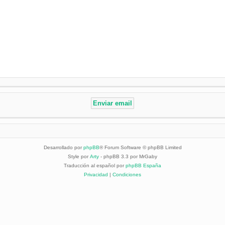
Desarrollado por
phpBB
® Forum Software © phpBB Limited
Style por
Arty
- phpBB 3.3 por MrGaby
Traducción al español por
phpBB España
Privacidad
|
Condiciones