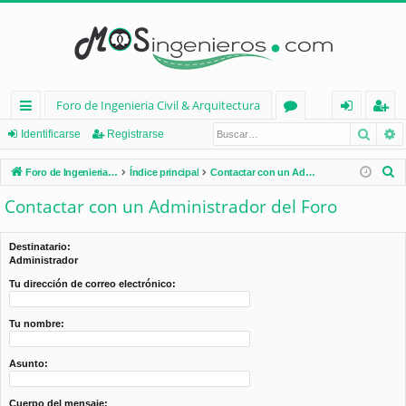
Foro de Ingenieria Civil & Arquitectura
Busca
B
nl
or
de
eg
Identificarse
Registrarse
ac
os
nt
ist
B
Foro de Ingenieria Civil & Arquitectura
Índice principal
Contactar con un Administrador del Foro
es
ifi
ra
u
Contactar con un Administrador del Foro
s
rá
ca
rs
c
pi
rs
e
Destinatario:
a
Administrador
d
e
r
Tu dirección de correo electrónico:
os
Tu nombre:
Asunto:
Cuerpo del mensaje: