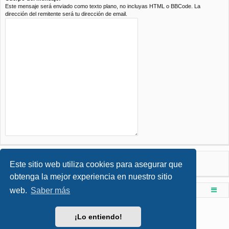
Este mensaje será enviado como texto plano, no incluyas HTML o BBCode. La
dirección del remitente será tu dirección de email.
Este sitio web utiliza cookies para asegurar que
obtenga la mejor experiencia en nuestro sitio
web.
Saber más
Foro de Ingenieria Civil & Arquitectura
Índice principal
Desarrollado por
phpBB
® Forum Software © phpBB Limited
¡Lo entiendo!
Style por
Arty
- phpBB 3.3 por MrGaby
Traducción al español por
phpBB España