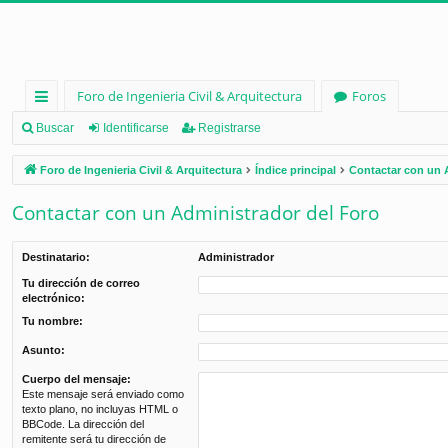
Foro de Ingenieria Civil & Arquitectura
Foros
nl
Buscar
Identificarse
Registrarse
ac
Foro de Ingenieria Civil & Arquitectura
Índice principal
Contactar con un 
es
Contactar con un Administrador del Foro
rá
pi
Destinatario:
Administrador
d
Tu dirección de correo
electrónico:
os
Tu nombre:
Asunto:
Cuerpo del mensaje:
Este mensaje será enviado como
texto plano, no incluyas HTML o
BBCode. La dirección del
remitente será tu dirección de