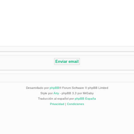
Desarrollado por
phpBB
® Forum Software © phpBB Limited
Style por
Arty
- phpBB 3.3 por MrGaby
Traducción al español por
phpBB España
Privacidad
|
Condiciones