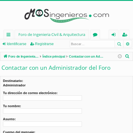
Foro de Ingenieria Civil & Arquitectura
Busca
B
nl
or
de
eg
Identificarse
Registrarse
ac
os
nt
ist
B
Foro de Ingenieria Civil & Arquitectura
Índice principal
Contactar con un Administrador del Foro
es
ifi
ra
u
Contactar con un Administrador del Foro
s
rá
ca
rs
c
pi
rs
e
Destinatario:
a
Administrador
d
e
r
Tu dirección de correo electrónico:
os
Tu nombre:
Asunto:
Cuerpo del mensaje: