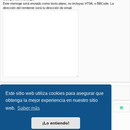
Este mensaje será enviado como texto plano, no incluyas HTML o BBCode. La
dirección del remitente será tu dirección de email.
Este sitio web utiliza cookies para asegurar que
obtenga la mejor experiencia en nuestro sitio
web.
Saber más
Foro de Ingenieria Civil & Arquitectura
Índice principal
Desarrollado por
phpBB
® Forum Software © phpBB Limited
¡Lo entiendo!
Style por
Arty
- phpBB 3.3 por MrGaby
Traducción al español por
phpBB España