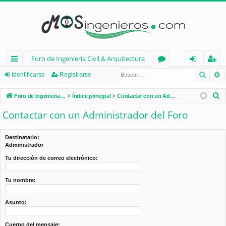
Foro de Ingenieria Civil & Arquitectura
Busca
B
nl
or
de
eg
Identificarse
Registrarse
ac
os
nt
ist
B
Foro de Ingenieria Civil & Arquitectura
Índice principal
Contactar con un Administrador del Foro
es
ifi
ra
u
Contactar con un Administrador del Foro
s
rá
ca
rs
c
pi
rs
e
Destinatario:
a
Administrador
d
e
r
Tu dirección de correo electrónico:
os
Tu nombre:
Asunto:
Cuerpo del mensaje: