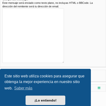
Este mensaje será enviado como texto plano, no incluyas HTML o BBCode. La
dirección del remitente será tu dirección de email.
Este sitio web utiliza cookies para asegurar que
obtenga la mejor experiencia en nuestro sitio
web.
Saber más
Foro de Ingenieria Civil & Arquitectura
Índice principal
Desarrollado por
phpBB
® Forum Software © phpBB Limited
¡Lo entiendo!
Style por
Arty
- phpBB 3.3 por MrGaby
Traducción al español por
phpBB España