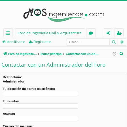
Foro de Ingenieria Civil & Arquitectura
Busca
B
nl
or
de
eg
Identificarse
Registrarse
ac
os
nt
ist
B
Foro de Ingenieria Civil & Arquitectura
Índice principal
Contactar con un Administrador del Foro
es
ifi
ra
u
Contactar con un Administrador del Foro
s
rá
ca
rs
c
pi
rs
e
Destinatario:
a
Administrador
d
e
r
Tu dirección de correo electrónico:
os
Tu nombre:
Asunto:
Cuerpo del mensaje: