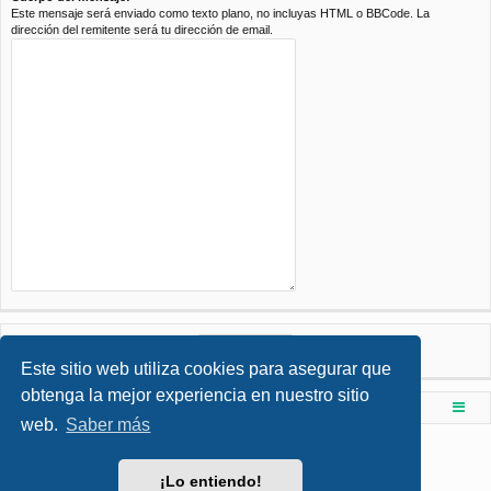
Este mensaje será enviado como texto plano, no incluyas HTML o BBCode. La
dirección del remitente será tu dirección de email.
Este sitio web utiliza cookies para asegurar que
obtenga la mejor experiencia en nuestro sitio
Foro de Ingenieria Civil & Arquitectura
Índice principal
web.
Saber más
Desarrollado por
phpBB
® Forum Software © phpBB Limited
Style por
Arty
- phpBB 3.3 por MrGaby
¡Lo entiendo!
Traducción al español por
phpBB España