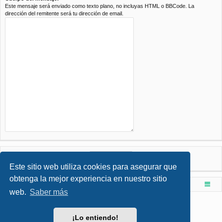
Este mensaje será enviado como texto plano, no incluyas HTML o BBCode. La
dirección del remitente será tu dirección de email.
Este sitio web utiliza cookies para asegurar que
obtenga la mejor experiencia en nuestro sitio
Foro de Ingenieria Civil & Arquitectura
Índice principal
web.
Saber más
Desarrollado por
phpBB
® Forum Software © phpBB Limited
Style por
Arty
- phpBB 3.3 por MrGaby
¡Lo entiendo!
Traducción al español por
phpBB España