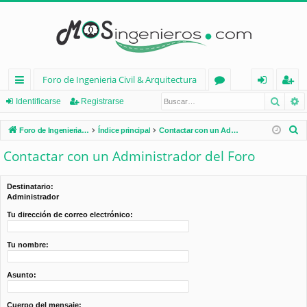
Foro de Ingenieria Civil & Arquitectura
Busca
B
nl
or
de
eg
Identificarse
Registrarse
ac
os
nt
ist
B
Foro de Ingenieria Civil & Arquitectura
Índice principal
Contactar con un Administrador del Foro
es
ifi
ra
u
Contactar con un Administrador del Foro
s
rá
ca
rs
c
pi
rs
e
Destinatario:
a
Administrador
d
e
r
Tu dirección de correo electrónico:
os
Tu nombre:
Asunto:
Cuerpo del mensaje: