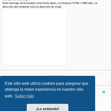
Este mensaje será enviado como texto plano, no incluyas HTML o BBCode. La
dirección del remitente será tu dirección de email.
Este sitio web utiliza cookies para asegurar que
obtenga la mejor experiencia en nuestro sitio
Foro de Ingenieria Civil & Arquitectura
Índice principal
web.
Saber más
Desarrollado por
phpBB
® Forum Software © phpBB Limited
Style por
Arty
- phpBB 3.3 por MrGaby
¡Lo entiendo!
Traducción al español por
phpBB España