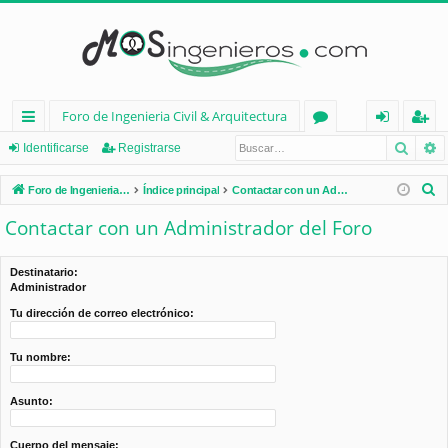
Foro de Ingenieria Civil & Arquitectura
Busca
B
nl
or
de
eg
Identificarse
Registrarse
ac
os
nt
ist
B
Foro de Ingenieria Civil & Arquitectura
Índice principal
Contactar con un Administrador del Foro
es
ifi
ra
u
Contactar con un Administrador del Foro
s
rá
ca
rs
c
pi
rs
e
Destinatario:
a
Administrador
d
e
r
Tu dirección de correo electrónico:
os
Tu nombre:
Asunto:
Cuerpo del mensaje: