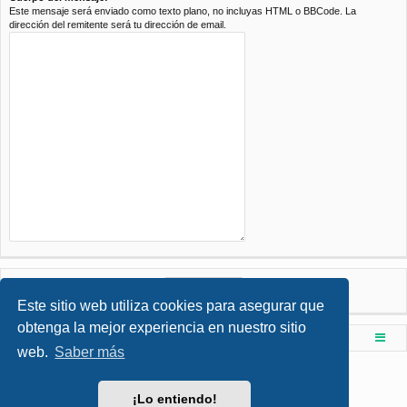
Este mensaje será enviado como texto plano, no incluyas HTML o BBCode. La
dirección del remitente será tu dirección de email.
Este sitio web utiliza cookies para asegurar que
obtenga la mejor experiencia en nuestro sitio
Foro de Ingenieria Civil & Arquitectura
Índice principal
web.
Saber más
Desarrollado por
phpBB
® Forum Software © phpBB Limited
Style por
Arty
- phpBB 3.3 por MrGaby
¡Lo entiendo!
Traducción al español por
phpBB España