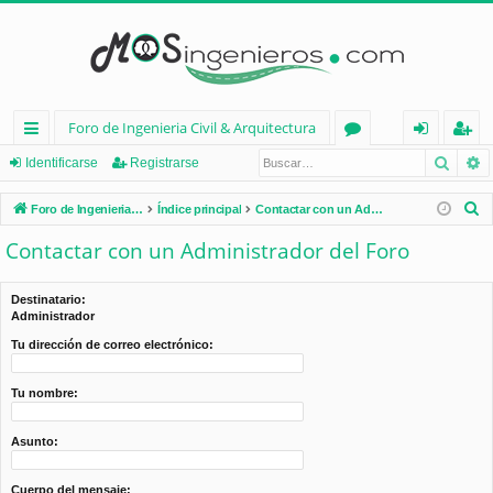
Foro de Ingenieria Civil & Arquitectura
Busca
B
nl
or
de
eg
Identificarse
Registrarse
ac
os
nt
ist
B
Foro de Ingenieria Civil & Arquitectura
Índice principal
Contactar con un Administrador del Foro
es
ifi
ra
u
Contactar con un Administrador del Foro
s
rá
ca
rs
c
pi
rs
e
Destinatario:
a
Administrador
d
e
r
Tu dirección de correo electrónico:
os
Tu nombre:
Asunto:
Cuerpo del mensaje: