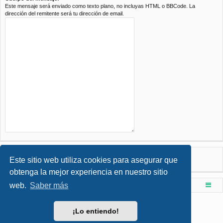
Este mensaje será enviado como texto plano, no incluyas HTML o BBCode. La
dirección del remitente será tu dirección de email.
Este sitio web utiliza cookies para asegurar que
obtenga la mejor experiencia en nuestro sitio
web.
Saber más
Foro de Ingenieria Civil & Arquitectura
Índice principal
Desarrollado por
phpBB
® Forum Software © phpBB Limited
¡Lo entiendo!
Style por
Arty
- phpBB 3.3 por MrGaby
Traducción al español por
phpBB España