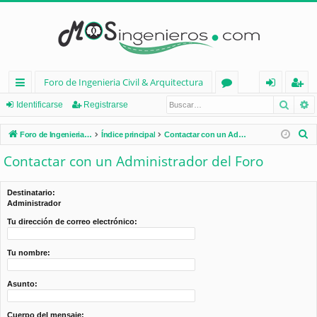
Foro de Ingenieria Civil & Arquitectura
Busca
B
nl
or
de
eg
Identificarse
Registrarse
ac
os
nt
ist
B
Foro de Ingenieria Civil & Arquitectura
Índice principal
Contactar con un Administrador del Foro
es
ifi
ra
u
Contactar con un Administrador del Foro
s
rá
ca
rs
c
pi
rs
e
Destinatario:
a
Administrador
d
e
r
Tu dirección de correo electrónico:
os
Tu nombre:
Asunto:
Cuerpo del mensaje: