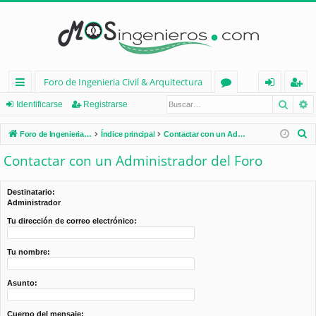
Foro de Ingenieria Civil & Arquitectura
Busca
B
nl
or
de
eg
Identificarse
Registrarse
ac
os
nt
ist
B
Foro de Ingenieria Civil & Arquitectura
Índice principal
Contactar con un Administrador del Foro
es
ifi
ra
u
Contactar con un Administrador del Foro
s
rá
ca
rs
c
pi
rs
e
Destinatario:
a
Administrador
d
e
r
Tu dirección de correo electrónico:
os
Tu nombre:
Asunto:
Cuerpo del mensaje: