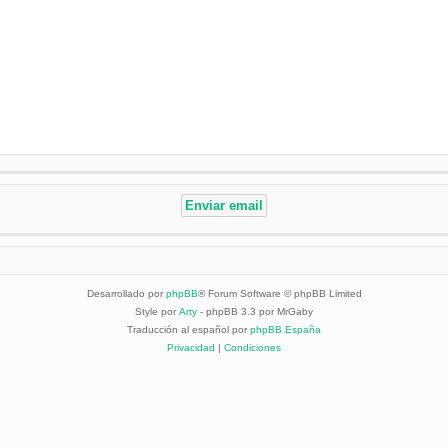
Desarrollado por
phpBB
® Forum Software © phpBB Limited
Style por
Arty
- phpBB 3.3 por MrGaby
Traducción al español por
phpBB España
Privacidad
|
Condiciones