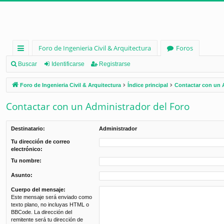
Foro de Ingenieria Civil & Arquitectura
Foros
nl
Buscar
Identificarse
Registrarse
ac
Foro de Ingenieria Civil & Arquitectura
Índice principal
Contactar con un 
es
Contactar con un Administrador del Foro
rá
pi
Destinatario:
Administrador
d
Tu dirección de correo
electrónico:
os
Tu nombre:
Asunto:
Cuerpo del mensaje:
Este mensaje será enviado como
texto plano, no incluyas HTML o
BBCode. La dirección del
remitente será tu dirección de