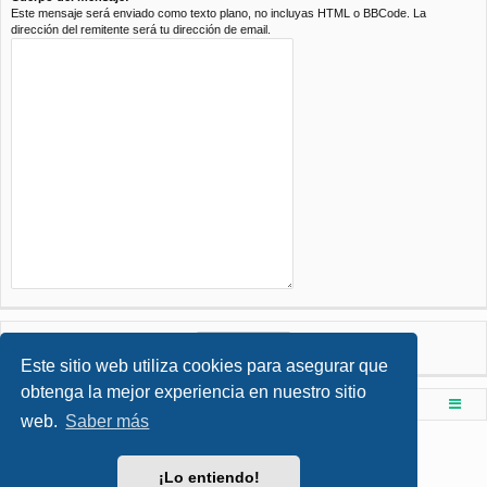
Este mensaje será enviado como texto plano, no incluyas HTML o BBCode. La
dirección del remitente será tu dirección de email.
Este sitio web utiliza cookies para asegurar que
obtenga la mejor experiencia en nuestro sitio
Foro de Ingenieria Civil & Arquitectura
Índice principal
web.
Saber más
Desarrollado por
phpBB
® Forum Software © phpBB Limited
Style por
Arty
- phpBB 3.3 por MrGaby
¡Lo entiendo!
Traducción al español por
phpBB España