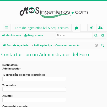
Foro de Ingenieria Civil & Arquitectura
Busca
B
nl
or
de
eg
Identificarse
Registrarse
ac
os
nt
ist
B
Foro de Ingenieria Civil & Arquitectura
Índice principal
Contactar con un Administrador del Foro
es
ifi
ra
u
Contactar con un Administrador del Foro
s
rá
ca
rs
c
pi
rs
e
Destinatario:
a
Administrador
d
e
r
Tu dirección de correo electrónico:
os
Tu nombre:
Asunto:
Cuerpo del mensaje: