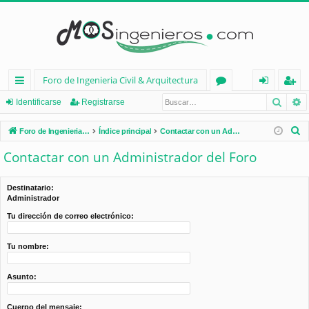
Foro de Ingenieria Civil & Arquitectura
Busca
B
nl
or
de
eg
Identificarse
Registrarse
ac
os
nt
ist
B
Foro de Ingenieria Civil & Arquitectura
Índice principal
Contactar con un Administrador del Foro
es
ifi
ra
u
Contactar con un Administrador del Foro
s
rá
ca
rs
c
pi
rs
e
Destinatario:
a
Administrador
d
e
r
Tu dirección de correo electrónico:
os
Tu nombre:
Asunto:
Cuerpo del mensaje: