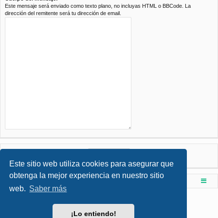
Este mensaje será enviado como texto plano, no incluyas HTML o BBCode. La
dirección del remitente será tu dirección de email.
Este sitio web utiliza cookies para asegurar que
obtenga la mejor experiencia en nuestro sitio
Foro de Ingenieria Civil & Arquitectura
Índice principal
web.
Saber más
Desarrollado por
phpBB
® Forum Software © phpBB Limited
Style por
Arty
- phpBB 3.3 por MrGaby
¡Lo entiendo!
Traducción al español por
phpBB España