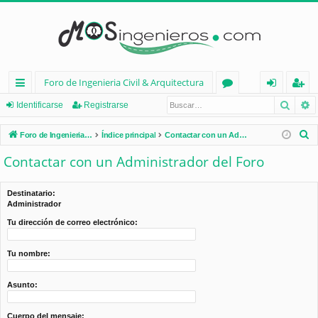
Foro de Ingenieria Civil & Arquitectura
Busca
B
nl
or
de
eg
Identificarse
Registrarse
ac
os
nt
ist
B
Foro de Ingenieria Civil & Arquitectura
Índice principal
Contactar con un Administrador del Foro
es
ifi
ra
u
Contactar con un Administrador del Foro
s
rá
ca
rs
c
pi
rs
e
Destinatario:
a
Administrador
d
e
r
Tu dirección de correo electrónico:
os
Tu nombre:
Asunto:
Cuerpo del mensaje: