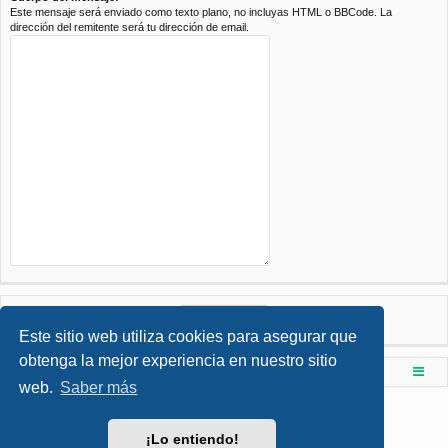
Este mensaje será enviado como texto plano, no incluyas HTML o BBCode. La
dirección del remitente será tu dirección de email.
Este sitio web utiliza cookies para asegurar que
obtenga la mejor experiencia en nuestro sitio
Foro de Ingenieria Civil & Arquitectura
Índice principal
web.
Saber más
Desarrollado por
phpBB
® Forum Software © phpBB Limited
Style por
Arty
- phpBB 3.3 por MrGaby
¡Lo entiendo!
Traducción al español por
phpBB España