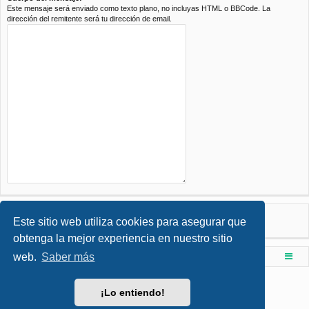
Este mensaje será enviado como texto plano, no incluyas HTML o BBCode. La
dirección del remitente será tu dirección de email.
Este sitio web utiliza cookies para asegurar que
obtenga la mejor experiencia en nuestro sitio
web.
Saber más
Foro de Ingenieria Civil & Arquitectura
Índice principal
Desarrollado por
phpBB
® Forum Software © phpBB Limited
¡Lo entiendo!
Style por
Arty
- phpBB 3.3 por MrGaby
Traducción al español por
phpBB España