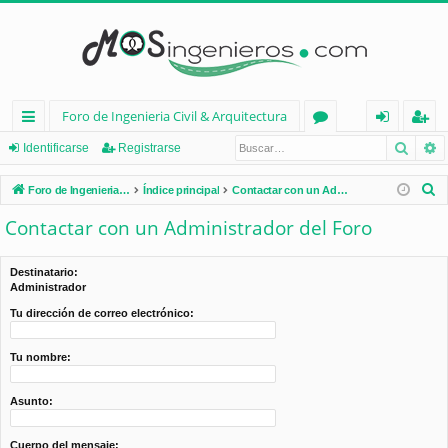
Foro de Ingenieria Civil & Arquitectura
Busca
B
nl
or
de
eg
Identificarse
Registrarse
ac
os
nt
ist
B
Foro de Ingenieria Civil & Arquitectura
Índice principal
Contactar con un Administrador del Foro
es
ifi
ra
u
Contactar con un Administrador del Foro
s
rá
ca
rs
c
pi
rs
e
Destinatario:
a
Administrador
d
e
r
Tu dirección de correo electrónico:
os
Tu nombre:
Asunto:
Cuerpo del mensaje: