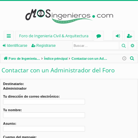
Foro de Ingenieria Civil & Arquitectura
Busca
B
nl
or
de
eg
Identificarse
Registrarse
ac
os
nt
ist
B
Foro de Ingenieria Civil & Arquitectura
Índice principal
Contactar con un Administrador del Foro
es
ifi
ra
u
Contactar con un Administrador del Foro
s
rá
ca
rs
c
pi
rs
e
Destinatario:
a
Administrador
d
e
r
Tu dirección de correo electrónico:
os
Tu nombre:
Asunto:
Cuerpo del mensaje: