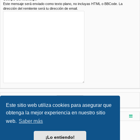
Este mensaje será enviado como texto plano, no incluyas HTML o BBCode. La
dirección del remitente será tu dirección de email.
Este sitio web utiliza cookies para asegurar que
obtenga la mejor experiencia en nuestro sitio
Foro de Ingenieria Civil & Arquitectura
Índice principal
web.
Saber más
Desarrollado por
phpBB
® Forum Software © phpBB Limited
Style por
Arty
- phpBB 3.3 por MrGaby
¡Lo entiendo!
Traducción al español por
phpBB España