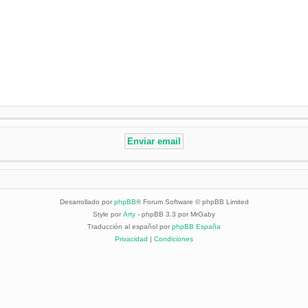
Desarrollado por
phpBB
® Forum Software © phpBB Limited
Style por
Arty
- phpBB 3.3 por MrGaby
Traducción al español por
phpBB España
Privacidad
|
Condiciones