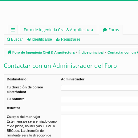
Foro de Ingenieria Civil & Arquitectura
Foros
nl
Buscar
Identificarse
Registrarse
ac
Foro de Ingenieria Civil & Arquitectura
Índice principal
Contactar con un 
es
Contactar con un Administrador del Foro
rá
pi
Destinatario:
Administrador
d
Tu dirección de correo
electrónico:
os
Tu nombre:
Asunto:
Cuerpo del mensaje:
Este mensaje será enviado como
texto plano, no incluyas HTML o
BBCode. La dirección del
remitente será tu dirección de