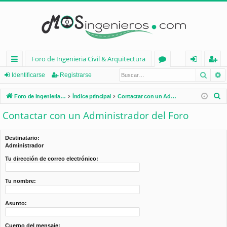
Foro de Ingenieria Civil & Arquitectura
Busca
B
nl
or
de
eg
Identificarse
Registrarse
ac
os
nt
ist
B
Foro de Ingenieria Civil & Arquitectura
Índice principal
Contactar con un Administrador del Foro
es
ifi
ra
u
Contactar con un Administrador del Foro
s
rá
ca
rs
c
pi
rs
e
Destinatario:
a
Administrador
d
e
r
Tu dirección de correo electrónico:
os
Tu nombre:
Asunto:
Cuerpo del mensaje: