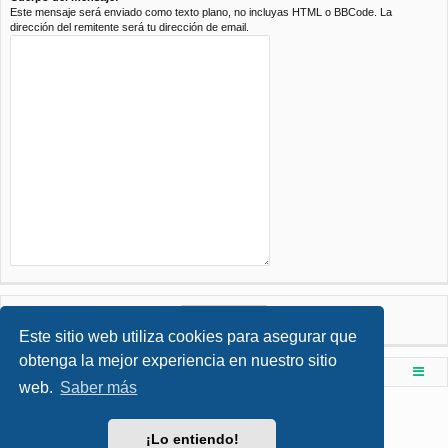
Este mensaje será enviado como texto plano, no incluyas HTML o BBCode. La
dirección del remitente será tu dirección de email.
Este sitio web utiliza cookies para asegurar que
obtenga la mejor experiencia en nuestro sitio
Foro de Ingenieria Civil & Arquitectura
Índice principal
web.
Saber más
Desarrollado por
phpBB
® Forum Software © phpBB Limited
Style por
Arty
- phpBB 3.3 por MrGaby
¡Lo entiendo!
Traducción al español por
phpBB España