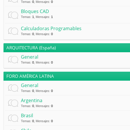
Temas
:
0
,
Mensajes
:
0
Bloques CAD
Temas
:
1
,
Mensajes
:
1
Calculadoras Programables
Temas
:
0
,
Mensajes
:
0
ARQUITECTURA (España)
General
Temas
:
0
,
Mensajes
:
0
FORO AMÉRICA LATINA
General
Temas
:
0
,
Mensajes
:
0
Argentina
Temas
:
0
,
Mensajes
:
0
Brasil
Temas
:
0
,
Mensajes
:
0