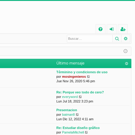
E
Buscar
Bú
FA
de
eg
Q
nt
ist
ifi
ra
Último mensaje
ca
rs
Términino y condiciones de uso
rs
e
V
por
mosingenieros
e
Jue Nov 26, 2020 5:46 pm
e
r
ú
Re: Porque veo todo de cero?
l
V
por
everyword
t
e
Lun Jul 18, 2022 3:23 pm
i
r
m
Presentacion
ú
o
V
por
batman8
l
m
e
Lun Dic 12, 2022 4:11 am
t
e
r
i
n
Re: Estudiar diseño gráfico
ú
m
s
V
por
PamelaMitchell
l
o