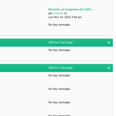
Necesito un programa de CAD l…
V
por
Goyoes
e
Lun Nov 14, 2022 3:49 am
r
No hay mensajes
ú
l
t
i
m
Último mensaje
o
m
No hay mensajes
e
n
s
a
Último mensaje
j
e
No hay mensajes
No hay mensajes
No hay mensajes
No hay mensajes