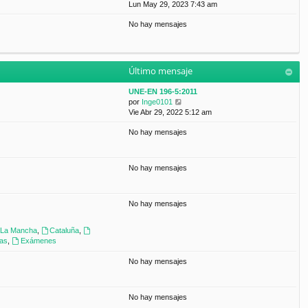
a
e
Lun May 29, 2023 7:43 am
t
m
j
r
i
e
e
No hay mensajes
ú
m
n
l
o
s
t
m
a
i
e
j
m
n
e
Último mensaje
o
s
m
a
UNE-EN 196-5:2011
e
j
V
por
Inge0101
n
e
e
Vie Abr 29, 2022 5:12 am
s
r
a
No hay mensajes
ú
j
l
e
t
i
No hay mensajes
m
o
m
No hay mensajes
e
n
s
a-La Mancha
,
Cataluña
,
a
ras
,
Exámenes
j
e
No hay mensajes
No hay mensajes