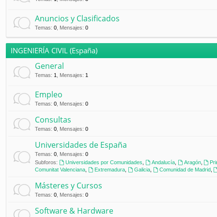
Anuncios y Clasificados
Temas
:
0
,
Mensajes
:
0
INGENIERÍA CIVIL (España)
General
Temas
:
1
,
Mensajes
:
1
Empleo
Temas
:
0
,
Mensajes
:
0
Consultas
Temas
:
0
,
Mensajes
:
0
Universidades de España
Temas
:
0
,
Mensajes
:
0
Subforos:
Universidades por Comunidades
,
Andalucía
,
Aragón
,
Pr
Comunitat Valenciana
,
Extremadura
,
Galicia
,
Comunidad de Madrid
,
Másteres y Cursos
Temas
:
0
,
Mensajes
:
0
Software & Hardware