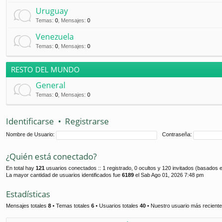
Uruguay
Temas
:
0
,
Mensajes
:
0
Venezuela
Temas
:
0
,
Mensajes
:
0
RESTO DEL MUNDO
General
Temas
:
0
,
Mensajes
:
0
Identificarse
•
Registrarse
Nombre de Usuario:
Contraseña:
¿Quién está conectado?
En total hay
121
usuarios conectados :: 1 registrado, 0 ocultos y 120 invitados (basados e
La mayor cantidad de usuarios identificados fue
6189
el Sab Ago 01, 2026 7:48 pm
Estadísticas
Mensajes totales
8
• Temas totales
6
• Usuarios totales
40
• Nuestro usuario más recient