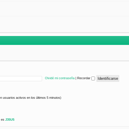
Olvidé mi contraseña
|
Recordar
n usuarios activos en los últimos 5 minutos)
e es
J35U5