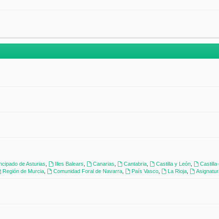
incipado de Asturias
,
Illes Balears
,
Canarias
,
Cantabria
,
Castilla y León
,
Castill
Región de Murcia
,
Comunidad Foral de Navarra
,
País Vasco
,
La Rioja
,
Asignatu