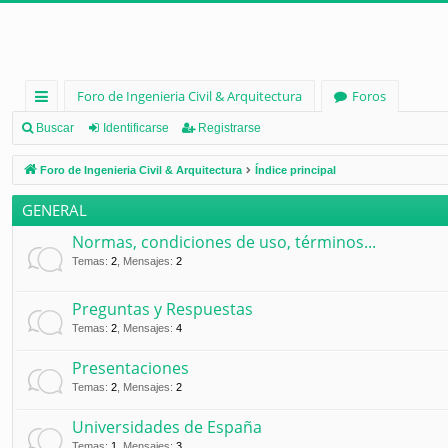
Foro de Ingenieria Civil & Arquitectura
Foros
nl
Buscar
Identificarse
Registrarse
ac
Foro de Ingenieria Civil & Arquitectura
Índice principal
es
GENERAL
rá
Normas, condiciones de uso, términos...
pi
Temas
:
2
,
Mensajes
:
2
d
Preguntas y Respuestas
os
Temas
:
2
,
Mensajes
:
4
Presentaciones
Temas
:
2
,
Mensajes
:
2
Universidades de España
Temas
:
1
,
Mensajes
:
3