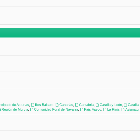
incipado de Asturias
,
Illes Balears
,
Canarias
,
Cantabria
,
Castilla y León
,
Castill
Región de Murcia
,
Comunidad Foral de Navarra
,
País Vasco
,
La Rioja
,
Asignatu