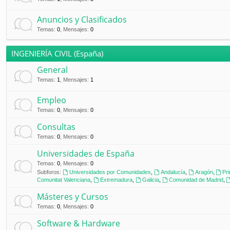
Anuncios y Clasificados
Temas
:
0
,
Mensajes
:
0
INGENIERÍA CIVIL (España)
General
Temas
:
1
,
Mensajes
:
1
Empleo
Temas
:
0
,
Mensajes
:
0
Consultas
Temas
:
0
,
Mensajes
:
0
Universidades de España
Temas
:
0
,
Mensajes
:
0
Subforos:
Universidades por Comunidades
,
Andalucía
,
Aragón
,
Pr
Comunitat Valenciana
,
Extremadura
,
Galicia
,
Comunidad de Madrid
,
Másteres y Cursos
Temas
:
0
,
Mensajes
:
0
Software & Hardware