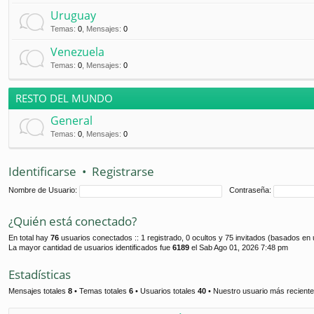
Uruguay
Temas
:
0
,
Mensajes
:
0
Venezuela
Temas
:
0
,
Mensajes
:
0
RESTO DEL MUNDO
General
Temas
:
0
,
Mensajes
:
0
Identificarse
•
Registrarse
Nombre de Usuario:
Contraseña:
¿Quién está conectado?
En total hay
76
usuarios conectados :: 1 registrado, 0 ocultos y 75 invitados (basados en 
La mayor cantidad de usuarios identificados fue
6189
el Sab Ago 01, 2026 7:48 pm
Estadísticas
Mensajes totales
8
• Temas totales
6
• Usuarios totales
40
• Nuestro usuario más recient