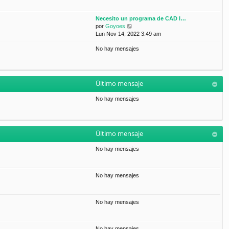
Necesito un programa de CAD l…
V
por
Goyoes
e
Lun Nov 14, 2022 3:49 am
r
No hay mensajes
ú
l
t
i
m
Último mensaje
o
m
No hay mensajes
e
n
s
a
Último mensaje
j
e
No hay mensajes
No hay mensajes
No hay mensajes
No hay mensajes