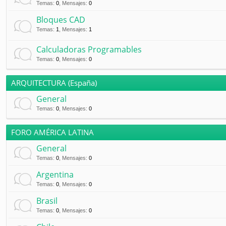
Temas
:
0
,
Mensajes
:
0
Bloques CAD
Temas
:
1
,
Mensajes
:
1
Calculadoras Programables
Temas
:
0
,
Mensajes
:
0
ARQUITECTURA (España)
General
Temas
:
0
,
Mensajes
:
0
FORO AMÉRICA LATINA
General
Temas
:
0
,
Mensajes
:
0
Argentina
Temas
:
0
,
Mensajes
:
0
Brasil
Temas
:
0
,
Mensajes
:
0