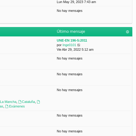
a
e
Lun May 29, 2023 7:43 am
t
m
j
r
i
e
e
No hay mensajes
ú
m
n
l
o
s
t
m
a
i
e
j
m
n
e
Último mensaje
o
s
m
a
UNE-EN 196-5:2011
e
j
V
por
Inge0101
n
e
e
Vie Abr 29, 2022 5:12 am
s
r
a
No hay mensajes
ú
j
l
e
t
i
No hay mensajes
m
o
m
No hay mensajes
e
n
s
a-La Mancha
,
Cataluña
,
a
ras
,
Exámenes
j
e
No hay mensajes
No hay mensajes