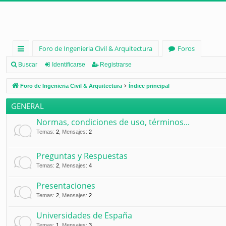
Foro de Ingenieria Civil & Arquitectura
Foros
nl
Buscar
Identificarse
Registrarse
ac
Foro de Ingenieria Civil & Arquitectura
Índice principal
es
GENERAL
rá
Normas, condiciones de uso, términos...
pi
Temas
:
2
,
Mensajes
:
2
d
Preguntas y Respuestas
os
Temas
:
2
,
Mensajes
:
4
Presentaciones
Temas
:
2
,
Mensajes
:
2
Universidades de España
Temas
:
1
,
Mensajes
:
3