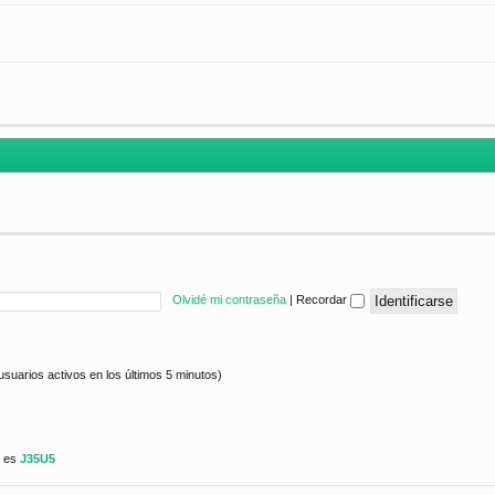
Olvidé mi contraseña
|
Recordar
usuarios activos en los últimos 5 minutos)
e es
J35U5