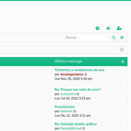
E
Buscar
Bú
FA
de
eg
Q
nt
ist
ifi
ra
Último mensaje
ca
rs
Términino y condiciones de uso
rs
e
V
por
mosingenieros
e
Jue Nov 26, 2020 5:46 pm
e
r
ú
Re: Porque veo todo de cero?
l
V
por
everyword
t
e
Lun Jul 18, 2022 3:23 pm
i
r
m
Presentacion
ú
o
V
por
batman8
l
m
e
Lun Dic 12, 2022 4:11 am
t
e
r
i
n
Re: Estudiar diseño gráfico
ú
m
s
V
por
PamelaMitchell
l
o