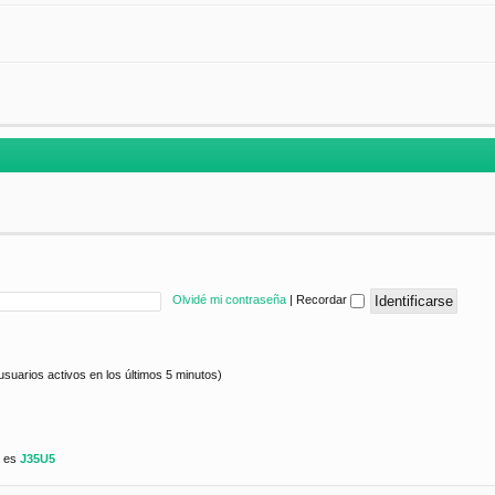
Olvidé mi contraseña
|
Recordar
usuarios activos en los últimos 5 minutos)
e es
J35U5