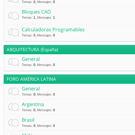
Temas
:
0
,
Mensajes
:
0
Bloques CAD
Temas
:
1
,
Mensajes
:
1
Calculadoras Programables
Temas
:
0
,
Mensajes
:
0
ARQUITECTURA (España)
General
Temas
:
0
,
Mensajes
:
0
FORO AMÉRICA LATINA
General
Temas
:
0
,
Mensajes
:
0
Argentina
Temas
:
0
,
Mensajes
:
0
Brasil
Temas
:
0
,
Mensajes
:
0