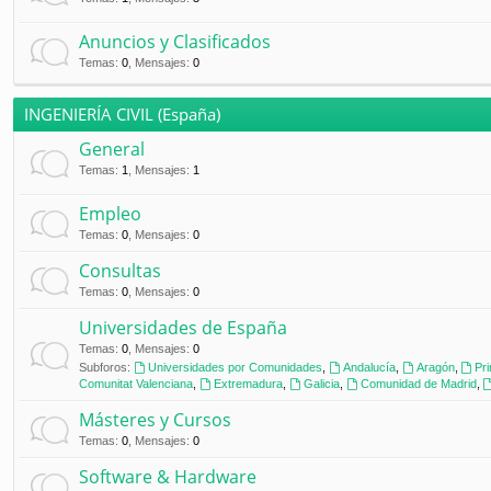
Anuncios y Clasificados
Temas
:
0
,
Mensajes
:
0
INGENIERÍA CIVIL (España)
General
Temas
:
1
,
Mensajes
:
1
Empleo
Temas
:
0
,
Mensajes
:
0
Consultas
Temas
:
0
,
Mensajes
:
0
Universidades de España
Temas
:
0
,
Mensajes
:
0
Subforos:
Universidades por Comunidades
,
Andalucía
,
Aragón
,
Pr
Comunitat Valenciana
,
Extremadura
,
Galicia
,
Comunidad de Madrid
,
Másteres y Cursos
Temas
:
0
,
Mensajes
:
0
Software & Hardware