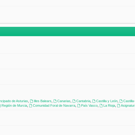
incipado de Asturias
,
Illes Balears
,
Canarias
,
Cantabria
,
Castilla y León
,
Castill
Región de Murcia
,
Comunidad Foral de Navarra
,
País Vasco
,
La Rioja
,
Asignatu