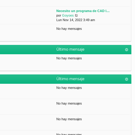
Necesito un programa de CAD l…
V
por
Goyoes
e
Lun Nov 14, 2022 3:49 am
r
No hay mensajes
ú
l
t
i
m
Último mensaje
o
m
No hay mensajes
e
n
s
a
Último mensaje
j
e
No hay mensajes
No hay mensajes
No hay mensajes
No hay mensajes