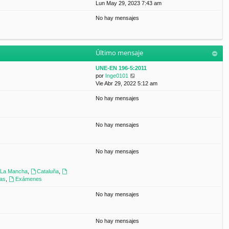
a
e
Lun May 29, 2023 7:43 am
t
m
j
r
i
e
e
No hay mensajes
ú
m
n
l
o
s
t
m
a
i
e
j
m
n
e
Último mensaje
o
s
m
a
UNE-EN 196-5:2011
e
j
V
por
Inge0101
n
e
e
Vie Abr 29, 2022 5:12 am
s
r
a
No hay mensajes
ú
j
l
e
t
i
No hay mensajes
m
o
m
No hay mensajes
e
n
s
a-La Mancha
,
Cataluña
,
a
ras
,
Exámenes
j
e
No hay mensajes
No hay mensajes