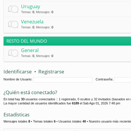
Uruguay
Temas
:
0
,
Mensajes
:
0
Venezuela
Temas
:
0
,
Mensajes
:
0
RESTO DEL MUNDO
General
Temas
:
0
,
Mensajes
:
0
Identificarse
•
Registrarse
Nombre de Usuario:
Contraseña:
¿Quién está conectado?
En total hay
33
usuarios conectados :: 1 registrado, 0 ocultos y 32 invitados (basados en 
La mayor cantidad de usuarios identificados fue
6189
el Sab Ago 01, 2026 7:48 pm
Estadísticas
Mensajes totales
8
• Temas totales
6
• Usuarios totales
40
• Nuestro usuario más recient