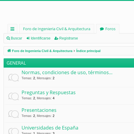
Foro de Ingenieria Civil & Arquitectura
Foros
nl
Buscar
Identificarse
Registrarse
ac
Foro de Ingenieria Civil & Arquitectura
Índice principal
es
GENERAL
rá
Normas, condiciones de uso, términos...
pi
Temas
:
2
,
Mensajes
:
2
d
Preguntas y Respuestas
os
Temas
:
2
,
Mensajes
:
4
Presentaciones
Temas
:
2
,
Mensajes
:
2
Universidades de España
Temas
:
1
,
Mensajes
:
3