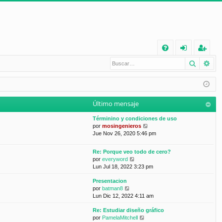
E
Buscar
Bú
FA
de
eg
Q
nt
ist
ifi
ra
Último mensaje
ca
rs
Términino y condiciones de uso
rs
e
V
por
mosingenieros
e
Jue Nov 26, 2020 5:46 pm
e
r
ú
Re: Porque veo todo de cero?
l
V
por
everyword
t
e
Lun Jul 18, 2022 3:23 pm
i
r
m
Presentacion
ú
o
V
por
batman8
l
m
e
Lun Dic 12, 2022 4:11 am
t
e
r
i
n
Re: Estudiar diseño gráfico
ú
m
s
V
por
PamelaMitchell
l
o