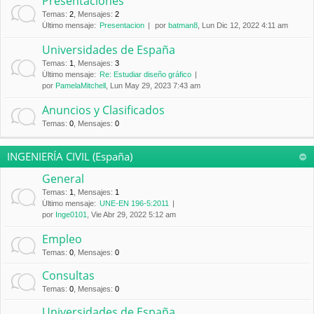
Presentaciones
Temas
:
2
,
Mensajes
:
2
Último mensaje:
Presentacion
por
batman8
, Lun Dic 12, 2022 4:11 am
Universidades de España
Temas
:
1
,
Mensajes
:
3
Último mensaje:
Re: Estudiar diseño gráfico
por
PamelaMitchell
, Lun May 29, 2023 7:43 am
Anuncios y Clasificados
Temas
:
0
,
Mensajes
:
0
INGENIERÍA CIVIL (España)
General
Temas
:
1
,
Mensajes
:
1
Último mensaje:
UNE-EN 196-5:2011
por
Inge0101
, Vie Abr 29, 2022 5:12 am
Empleo
Temas
:
0
,
Mensajes
:
0
Consultas
Temas
:
0
,
Mensajes
:
0
Universidades de España