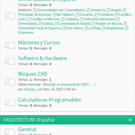
Temas
:
0
,
Mensajes
:
0
Subforos:
Universidades por Comunidades
,
Andalucía
,
Aragón
,
Principado de Asturias
,
Illes Balears
,
Canarias
,
Cantabria
,
Castilla y
León
,
Castilla-La Mancha
,
Cataluña
,
Comunitat Valenciana
,
Extremadura
,
Galicia
,
Comunidad de Madrid
,
Región de Murcia
,
Comunidad Foral de Navarra
,
País Vasco
,
La Rioja
,
Asignaturas
,
Exámenes
Másteres y Cursos
Temas
:
0
,
Mensajes
:
0
Software & Hardware
Temas
:
0
,
Mensajes
:
0
Bloques CAD
Temas
:
1
,
Mensajes
:
1
Último mensaje:
Necesito un programa de CAD l…
por
Goyoes
, Lun Nov 14, 2022 3:49 am
Calculadoras Programables
Temas
:
0
,
Mensajes
:
0
ARQUITECTURA (España)
General