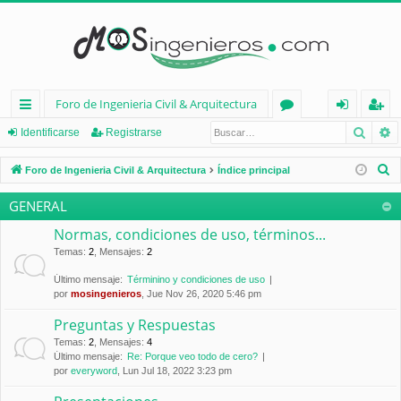
Foro de Ingenieria Civil & Arquitectura
Busca
B
nl
or
de
eg
Identificarse
Registrarse
ac
os
nt
ist
B
Foro de Ingenieria Civil & Arquitectura
Índice principal
es
ifi
ra
u
GENERAL
s
rá
ca
rs
c
Normas, condiciones de uso, términos...
pi
rs
e
a
Temas
:
2
,
Mensajes
:
2
d
e
r
Último mensaje:
Términino y condiciones de uso
por
mosingenieros
, Jue Nov 26, 2020 5:46 pm
os
Preguntas y Respuestas
Temas
:
2
,
Mensajes
:
4
Último mensaje:
Re: Porque veo todo de cero?
por
everyword
, Lun Jul 18, 2022 3:23 pm