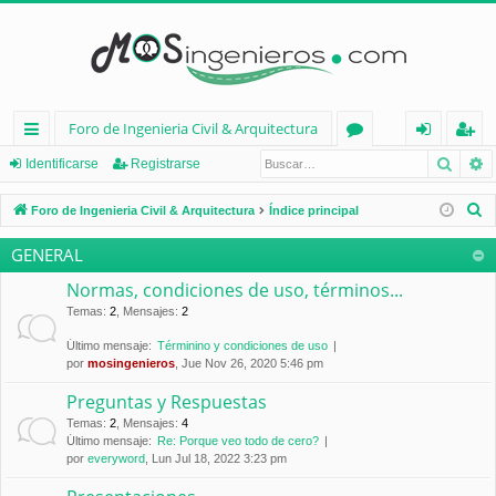
Foro de Ingenieria Civil & Arquitectura
Busca
B
nl
or
de
eg
Identificarse
Registrarse
ac
os
nt
ist
B
Foro de Ingenieria Civil & Arquitectura
Índice principal
es
ifi
ra
u
GENERAL
s
rá
ca
rs
c
Normas, condiciones de uso, términos...
pi
rs
e
a
Temas
:
2
,
Mensajes
:
2
d
e
r
Último mensaje:
Términino y condiciones de uso
por
mosingenieros
, Jue Nov 26, 2020 5:46 pm
os
Preguntas y Respuestas
Temas
:
2
,
Mensajes
:
4
Último mensaje:
Re: Porque veo todo de cero?
por
everyword
, Lun Jul 18, 2022 3:23 pm