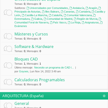
Temas
:
0
,
Mensajes
:
0
Subforos:
Universidades por Comunidades
,
Andalucía
,
Aragón
,
Principado de Asturias
,
Illes Balears
,
Canarias
,
Cantabria
,
Castilla y
León
,
Castilla-La Mancha
,
Cataluña
,
Comunitat Valenciana
,
Extremadura
,
Galicia
,
Comunidad de Madrid
,
Región de Murcia
,
Comunidad Foral de Navarra
,
País Vasco
,
La Rioja
,
Asignaturas
,
Exámenes
Másteres y Cursos
Temas
:
0
,
Mensajes
:
0
Software & Hardware
Temas
:
0
,
Mensajes
:
0
Bloques CAD
Temas
:
1
,
Mensajes
:
1
Último mensaje:
Necesito un programa de CAD l…
por
Goyoes
, Lun Nov 14, 2022 3:49 am
Calculadoras Programables
Temas
:
0
,
Mensajes
:
0
ARQUITECTURA (España)
General