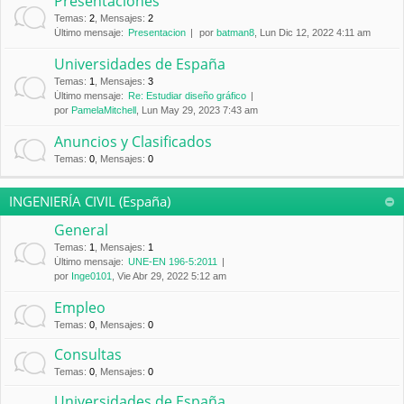
Presentaciones
Temas
:
2
,
Mensajes
:
2
Último mensaje:
Presentacion
por
batman8
, Lun Dic 12, 2022 4:11 am
Universidades de España
Temas
:
1
,
Mensajes
:
3
Último mensaje:
Re: Estudiar diseño gráfico
por
PamelaMitchell
, Lun May 29, 2023 7:43 am
Anuncios y Clasificados
Temas
:
0
,
Mensajes
:
0
INGENIERÍA CIVIL (España)
General
Temas
:
1
,
Mensajes
:
1
Último mensaje:
UNE-EN 196-5:2011
por
Inge0101
, Vie Abr 29, 2022 5:12 am
Empleo
Temas
:
0
,
Mensajes
:
0
Consultas
Temas
:
0
,
Mensajes
:
0
Universidades de España