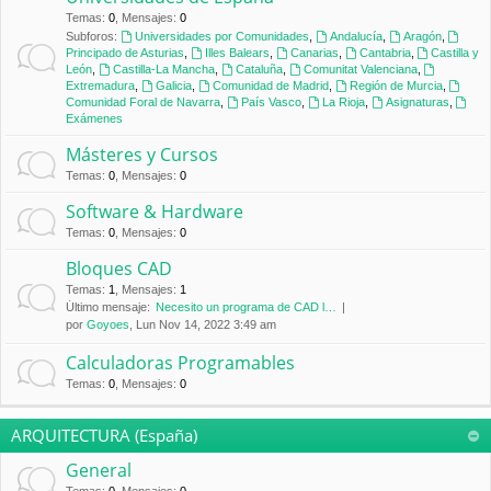
Temas
:
0
,
Mensajes
:
0
Subforos:
Universidades por Comunidades
,
Andalucía
,
Aragón
,
Principado de Asturias
,
Illes Balears
,
Canarias
,
Cantabria
,
Castilla y
León
,
Castilla-La Mancha
,
Cataluña
,
Comunitat Valenciana
,
Extremadura
,
Galicia
,
Comunidad de Madrid
,
Región de Murcia
,
Comunidad Foral de Navarra
,
País Vasco
,
La Rioja
,
Asignaturas
,
Exámenes
Másteres y Cursos
Temas
:
0
,
Mensajes
:
0
Software & Hardware
Temas
:
0
,
Mensajes
:
0
Bloques CAD
Temas
:
1
,
Mensajes
:
1
Último mensaje:
Necesito un programa de CAD l…
por
Goyoes
, Lun Nov 14, 2022 3:49 am
Calculadoras Programables
Temas
:
0
,
Mensajes
:
0
ARQUITECTURA (España)
General