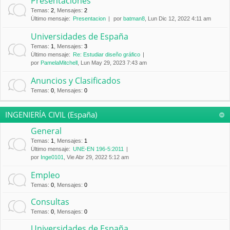
Presentaciones
Temas
:
2
,
Mensajes
:
2
Último mensaje:
Presentacion
por
batman8
, Lun Dic 12, 2022 4:11 am
Universidades de España
Temas
:
1
,
Mensajes
:
3
Último mensaje:
Re: Estudiar diseño gráfico
por
PamelaMitchell
, Lun May 29, 2023 7:43 am
Anuncios y Clasificados
Temas
:
0
,
Mensajes
:
0
INGENIERÍA CIVIL (España)
General
Temas
:
1
,
Mensajes
:
1
Último mensaje:
UNE-EN 196-5:2011
por
Inge0101
, Vie Abr 29, 2022 5:12 am
Empleo
Temas
:
0
,
Mensajes
:
0
Consultas
Temas
:
0
,
Mensajes
:
0
Universidades de España