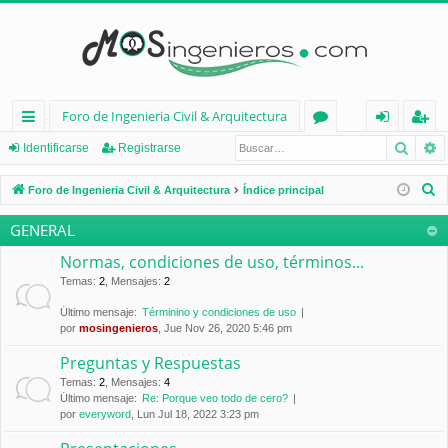
Foro de Ingenieria Civil & Arquitectura
Busca
B
nl
or
de
eg
Identificarse
Registrarse
ac
os
nt
ist
B
Foro de Ingenieria Civil & Arquitectura
Índice principal
es
ifi
ra
u
GENERAL
s
rá
ca
rs
c
Normas, condiciones de uso, términos...
pi
rs
e
a
Temas
:
2
,
Mensajes
:
2
d
e
r
Último mensaje:
Términino y condiciones de uso
por
mosingenieros
, Jue Nov 26, 2020 5:46 pm
os
Preguntas y Respuestas
Temas
:
2
,
Mensajes
:
4
Último mensaje:
Re: Porque veo todo de cero?
por
everyword
, Lun Jul 18, 2022 3:23 pm