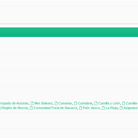
incipado de Asturias
,
Illes Balears
,
Canarias
,
Cantabria
,
Castilla y León
,
Castill
Región de Murcia
,
Comunidad Foral de Navarra
,
País Vasco
,
La Rioja
,
Asignatu