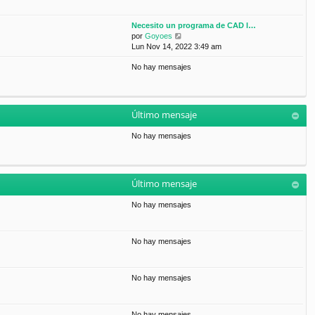
Necesito un programa de CAD l…
V
por
Goyoes
e
Lun Nov 14, 2022 3:49 am
r
No hay mensajes
ú
l
t
i
m
Último mensaje
o
m
No hay mensajes
e
n
s
a
Último mensaje
j
e
No hay mensajes
No hay mensajes
No hay mensajes
No hay mensajes