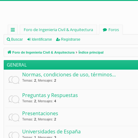
Foro de Ingenieria Civil & Arquitectura
Foros
nl
Buscar
Identificarse
Registrarse
ac
Foro de Ingenieria Civil & Arquitectura
Índice principal
es
GENERAL
rá
Normas, condiciones de uso, términos...
pi
Temas
:
2
,
Mensajes
:
2
d
Preguntas y Respuestas
os
Temas
:
2
,
Mensajes
:
4
Presentaciones
Temas
:
2
,
Mensajes
:
2
Universidades de España
Temas
:
1
,
Mensajes
:
3