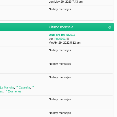
a
e
Lun May 29, 2023 7:43 am
t
m
j
r
i
e
e
No hay mensajes
ú
m
n
l
o
s
t
m
a
i
e
j
m
n
e
Último mensaje
o
s
m
a
UNE-EN 196-5:2011
e
j
V
por
Inge0101
n
e
e
Vie Abr 29, 2022 5:12 am
s
r
a
No hay mensajes
ú
j
l
e
t
i
No hay mensajes
m
o
m
No hay mensajes
e
n
s
a-La Mancha
,
Cataluña
,
a
ras
,
Exámenes
j
e
No hay mensajes
No hay mensajes