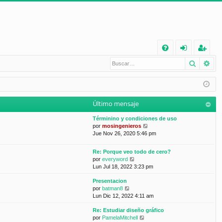
E
Buscar
Bú
FA
de
eg
Q
nt
ist
ifi
ra
Último mensaje
ca
rs
Términino y condiciones de uso
rs
e
V
por
mosingenieros
e
Jue Nov 26, 2020 5:46 pm
e
r
ú
Re: Porque veo todo de cero?
l
V
por
everyword
t
e
Lun Jul 18, 2022 3:23 pm
i
r
m
Presentacion
ú
o
V
por
batman8
l
m
e
Lun Dic 12, 2022 4:11 am
t
e
r
i
n
Re: Estudiar diseño gráfico
ú
m
s
V
por
PamelaMitchell
l
o