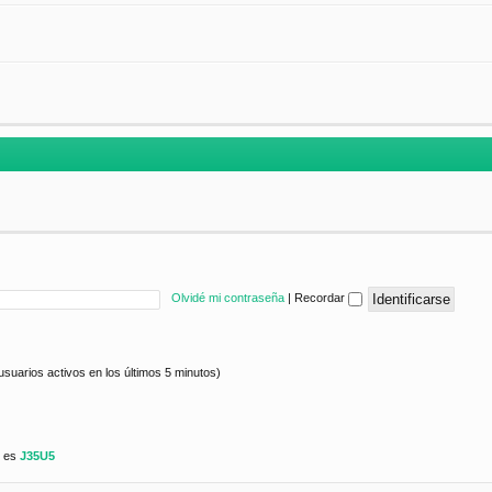
Olvidé mi contraseña
|
Recordar
usuarios activos en los últimos 5 minutos)
e es
J35U5