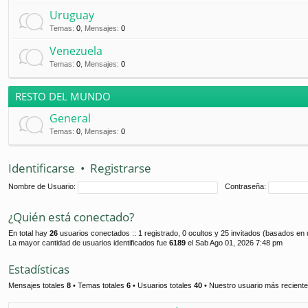
Uruguay
Temas
:
0
,
Mensajes
:
0
Venezuela
Temas
:
0
,
Mensajes
:
0
RESTO DEL MUNDO
General
Temas
:
0
,
Mensajes
:
0
Identificarse
•
Registrarse
Nombre de Usuario:
Contraseña:
¿Quién está conectado?
En total hay
26
usuarios conectados :: 1 registrado, 0 ocultos y 25 invitados (basados en 
La mayor cantidad de usuarios identificados fue
6189
el Sab Ago 01, 2026 7:48 pm
Estadísticas
Mensajes totales
8
• Temas totales
6
• Usuarios totales
40
• Nuestro usuario más recient