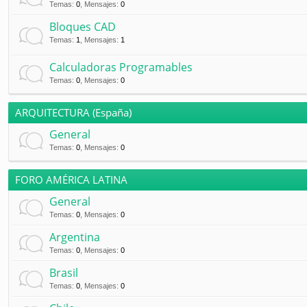
Temas
:
0
,
Mensajes
:
0
Bloques CAD
Temas
:
1
,
Mensajes
:
1
Calculadoras Programables
Temas
:
0
,
Mensajes
:
0
ARQUITECTURA (España)
General
Temas
:
0
,
Mensajes
:
0
FORO AMÉRICA LATINA
General
Temas
:
0
,
Mensajes
:
0
Argentina
Temas
:
0
,
Mensajes
:
0
Brasil
Temas
:
0
,
Mensajes
:
0