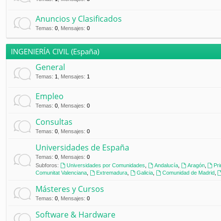
Anuncios y Clasificados
Temas
:
0
,
Mensajes
:
0
INGENIERÍA CIVIL (España)
General
Temas
:
1
,
Mensajes
:
1
Empleo
Temas
:
0
,
Mensajes
:
0
Consultas
Temas
:
0
,
Mensajes
:
0
Universidades de España
Temas
:
0
,
Mensajes
:
0
Subforos:
Universidades por Comunidades
,
Andalucía
,
Aragón
,
Pr
Comunitat Valenciana
,
Extremadura
,
Galicia
,
Comunidad de Madrid
,
Másteres y Cursos
Temas
:
0
,
Mensajes
:
0
Software & Hardware