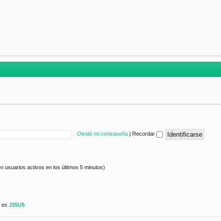
Olvidé mi contraseña
|
Recordar
n usuarios activos en los últimos 5 minutos)
e es
J35U5