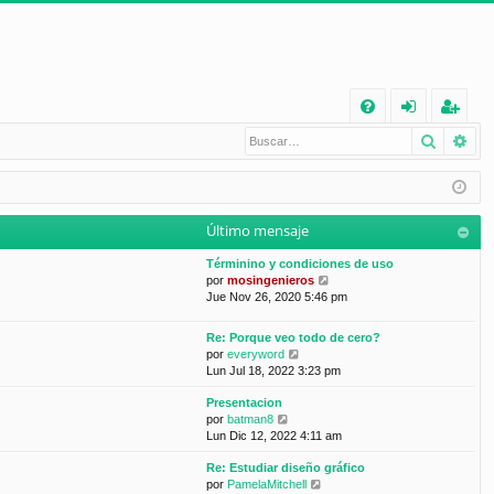
E
Buscar
Bú
FA
de
eg
Q
nt
ist
ifi
ra
Último mensaje
ca
rs
Términino y condiciones de uso
rs
e
V
por
mosingenieros
e
Jue Nov 26, 2020 5:46 pm
e
r
ú
Re: Porque veo todo de cero?
l
V
por
everyword
t
e
Lun Jul 18, 2022 3:23 pm
i
r
m
Presentacion
ú
o
V
por
batman8
l
m
e
Lun Dic 12, 2022 4:11 am
t
e
r
i
n
Re: Estudiar diseño gráfico
ú
m
s
V
por
PamelaMitchell
l
o