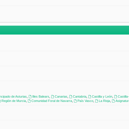
incipado de Asturias
,
Illes Balears
,
Canarias
,
Cantabria
,
Castilla y León
,
Castill
Región de Murcia
,
Comunidad Foral de Navarra
,
País Vasco
,
La Rioja
,
Asignatu