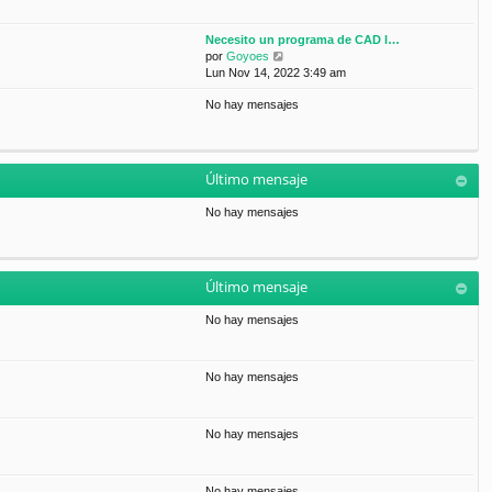
Necesito un programa de CAD l…
V
por
Goyoes
e
Lun Nov 14, 2022 3:49 am
r
No hay mensajes
ú
l
t
i
m
Último mensaje
o
m
No hay mensajes
e
n
s
a
Último mensaje
j
e
No hay mensajes
No hay mensajes
No hay mensajes
No hay mensajes