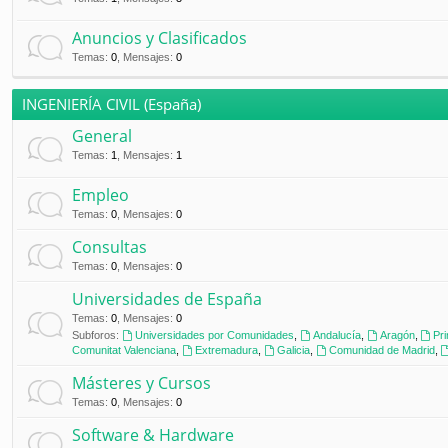
Anuncios y Clasificados
Temas
:
0
,
Mensajes
:
0
INGENIERÍA CIVIL (España)
General
Temas
:
1
,
Mensajes
:
1
Empleo
Temas
:
0
,
Mensajes
:
0
Consultas
Temas
:
0
,
Mensajes
:
0
Universidades de España
Temas
:
0
,
Mensajes
:
0
Subforos:
Universidades por Comunidades
,
Andalucía
,
Aragón
,
Pr
Comunitat Valenciana
,
Extremadura
,
Galicia
,
Comunidad de Madrid
,
Másteres y Cursos
Temas
:
0
,
Mensajes
:
0
Software & Hardware