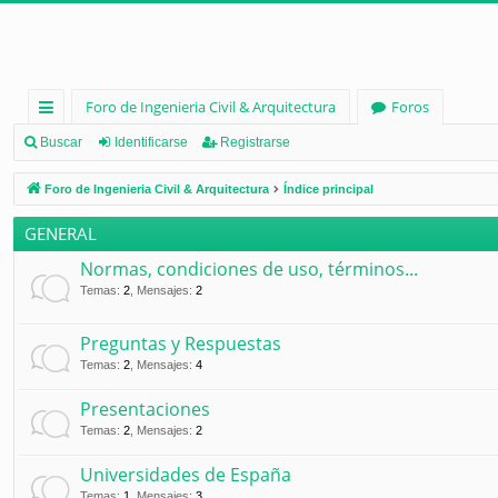
Foro de Ingenieria Civil & Arquitectura
Foros
nl
Buscar
Identificarse
Registrarse
ac
Foro de Ingenieria Civil & Arquitectura
Índice principal
es
GENERAL
rá
Normas, condiciones de uso, términos...
pi
Temas
:
2
,
Mensajes
:
2
d
Preguntas y Respuestas
os
Temas
:
2
,
Mensajes
:
4
Presentaciones
Temas
:
2
,
Mensajes
:
2
Universidades de España
Temas
:
1
,
Mensajes
:
3