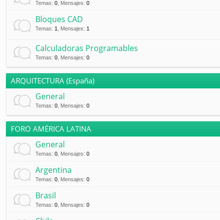
Temas
:
0
,
Mensajes
:
0
Bloques CAD
Temas
:
1
,
Mensajes
:
1
Calculadoras Programables
Temas
:
0
,
Mensajes
:
0
ARQUITECTURA (España)
General
Temas
:
0
,
Mensajes
:
0
FORO AMÉRICA LATINA
General
Temas
:
0
,
Mensajes
:
0
Argentina
Temas
:
0
,
Mensajes
:
0
Brasil
Temas
:
0
,
Mensajes
:
0