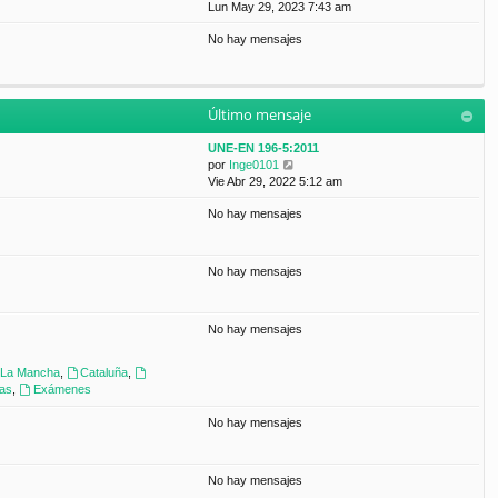
a
e
Lun May 29, 2023 7:43 am
t
m
j
r
i
e
e
No hay mensajes
ú
m
n
l
o
s
t
m
a
i
e
j
m
n
e
Último mensaje
o
s
m
a
UNE-EN 196-5:2011
e
j
V
por
Inge0101
n
e
e
Vie Abr 29, 2022 5:12 am
s
r
a
No hay mensajes
ú
j
l
e
t
i
No hay mensajes
m
o
m
No hay mensajes
e
n
s
a-La Mancha
,
Cataluña
,
a
ras
,
Exámenes
j
e
No hay mensajes
No hay mensajes