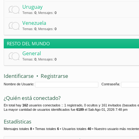
Uruguay
Temas
:
0
,
Mensajes
:
0
Venezuela
Temas
:
0
,
Mensajes
:
0
RESTO DEL MUNDO
General
Temas
:
0
,
Mensajes
:
0
Identificarse
•
Registrarse
Nombre de Usuario:
Contraseña:
¿Quién está conectado?
En total hay
162
usuarios conectados :: 1 registrado, 0 ocultos y 161 invitados (basados e
La mayor cantidad de usuarios identificados fue
6189
el Sab Ago 01, 2026 7:48 pm
Estadísticas
Mensajes totales
8
• Temas totales
6
• Usuarios totales
40
• Nuestro usuario más recient