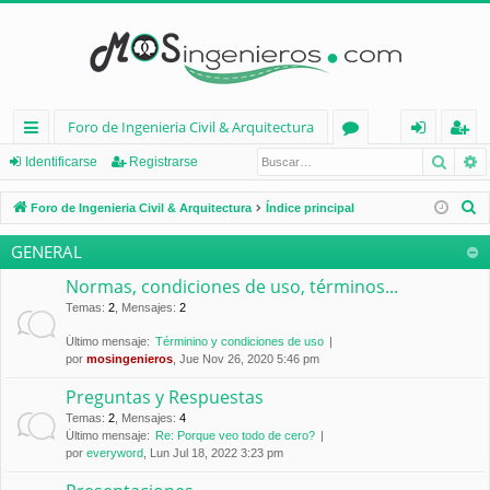
Foro de Ingenieria Civil & Arquitectura
Busca
B
nl
or
de
eg
Identificarse
Registrarse
ac
os
nt
ist
B
Foro de Ingenieria Civil & Arquitectura
Índice principal
es
ifi
ra
u
GENERAL
s
rá
ca
rs
c
Normas, condiciones de uso, términos...
pi
rs
e
a
Temas
:
2
,
Mensajes
:
2
d
e
r
Último mensaje:
Términino y condiciones de uso
por
mosingenieros
, Jue Nov 26, 2020 5:46 pm
os
Preguntas y Respuestas
Temas
:
2
,
Mensajes
:
4
Último mensaje:
Re: Porque veo todo de cero?
por
everyword
, Lun Jul 18, 2022 3:23 pm