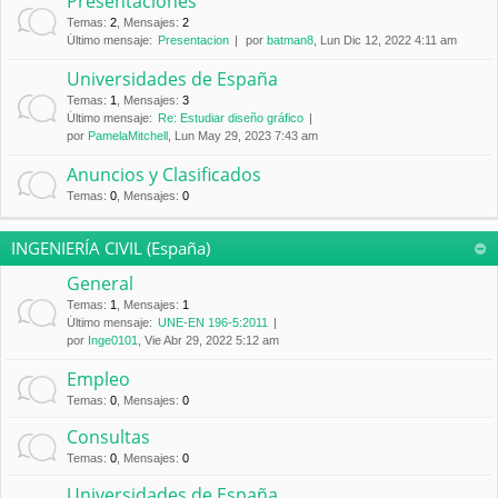
Presentaciones
Temas
:
2
,
Mensajes
:
2
Último mensaje:
Presentacion
por
batman8
, Lun Dic 12, 2022 4:11 am
Universidades de España
Temas
:
1
,
Mensajes
:
3
Último mensaje:
Re: Estudiar diseño gráfico
por
PamelaMitchell
, Lun May 29, 2023 7:43 am
Anuncios y Clasificados
Temas
:
0
,
Mensajes
:
0
INGENIERÍA CIVIL (España)
General
Temas
:
1
,
Mensajes
:
1
Último mensaje:
UNE-EN 196-5:2011
por
Inge0101
, Vie Abr 29, 2022 5:12 am
Empleo
Temas
:
0
,
Mensajes
:
0
Consultas
Temas
:
0
,
Mensajes
:
0
Universidades de España