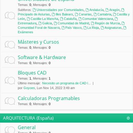
Temas
:
0
,
Mensajes
:
0
Subforos:
Universidades por Comunidades
,
Andalucía
,
Aragón
,
Principado de Asturias
,
Illes Balears
,
Canarias
,
Cantabria
,
Castilla y
León
,
Castilla-La Mancha
,
Cataluña
,
Comunitat Valenciana
,
Extremadura
,
Galicia
,
Comunidad de Madrid
,
Región de Murcia
,
Comunidad Foral de Navarra
,
País Vasco
,
La Rioja
,
Asignaturas
,
Exámenes
Másteres y Cursos
Temas
:
0
,
Mensajes
:
0
Software & Hardware
Temas
:
0
,
Mensajes
:
0
Bloques CAD
Temas
:
1
,
Mensajes
:
1
Último mensaje:
Necesito un programa de CAD l…
por
Goyoes
, Lun Nov 14, 2022 3:49 am
Calculadoras Programables
Temas
:
0
,
Mensajes
:
0
ARQUITECTURA (España)
General