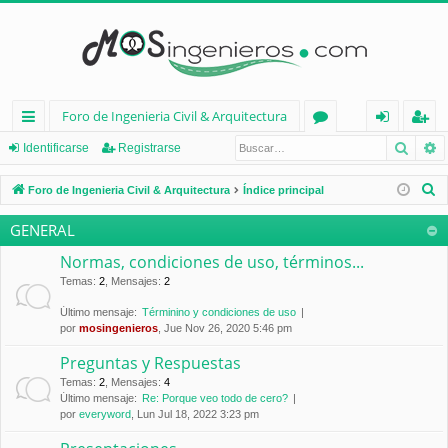
Foro de Ingenieria Civil & Arquitectura
Busca
B
nl
or
de
eg
Identificarse
Registrarse
ac
os
nt
ist
B
Foro de Ingenieria Civil & Arquitectura
Índice principal
es
ifi
ra
u
GENERAL
s
rá
ca
rs
c
Normas, condiciones de uso, términos...
pi
rs
e
a
Temas
:
2
,
Mensajes
:
2
d
e
r
Último mensaje:
Términino y condiciones de uso
por
mosingenieros
, Jue Nov 26, 2020 5:46 pm
os
Preguntas y Respuestas
Temas
:
2
,
Mensajes
:
4
Último mensaje:
Re: Porque veo todo de cero?
por
everyword
, Lun Jul 18, 2022 3:23 pm