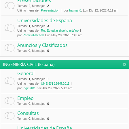
Presentaciones
Temas
:
2
,
Mensajes
:
2
Último mensaje:
Presentacion
por
batman8
, Lun Dic 12, 2022 4:11 am
Universidades de España
Temas
:
1
,
Mensajes
:
3
Último mensaje:
Re: Estudiar diseño gráfico
por
PamelaMitchell
, Lun May 29, 2023 7:43 am
Anuncios y Clasificados
Temas
:
0
,
Mensajes
:
0
INGENIERÍA CIVIL (España)
General
Temas
:
1
,
Mensajes
:
1
Último mensaje:
UNE-EN 196-5:2011
por
Inge0101
, Vie Abr 29, 2022 5:12 am
Empleo
Temas
:
0
,
Mensajes
:
0
Consultas
Temas
:
0
,
Mensajes
:
0
Universidades de España