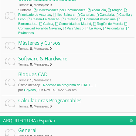
Temas
:
0
,
Mensajes
:
0
Subforos:
Universidades por Comunidades
,
Andalucía
,
Aragón
,
Principado de Asturias
,
Illes Balears
,
Canarias
,
Cantabria
,
Castilla y
León
,
Castilla-La Mancha
,
Cataluña
,
Comunitat Valenciana
,
Extremadura
,
Galicia
,
Comunidad de Madrid
,
Región de Murcia
,
Comunidad Foral de Navarra
,
País Vasco
,
La Rioja
,
Asignaturas
,
Exámenes
Másteres y Cursos
Temas
:
0
,
Mensajes
:
0
Software & Hardware
Temas
:
0
,
Mensajes
:
0
Bloques CAD
Temas
:
1
,
Mensajes
:
1
Último mensaje:
Necesito un programa de CAD l…
por
Goyoes
, Lun Nov 14, 2022 3:49 am
Calculadoras Programables
Temas
:
0
,
Mensajes
:
0
ARQUITECTURA (España)
General