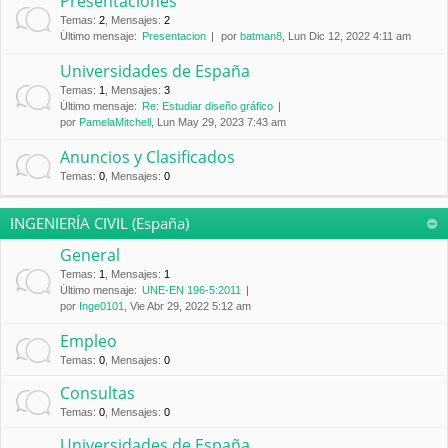
Presentaciones
Temas
:
2
,
Mensajes
:
2
Último mensaje:
Presentacion
por
batman8
, Lun Dic 12, 2022 4:11 am
Universidades de España
Temas
:
1
,
Mensajes
:
3
Último mensaje:
Re: Estudiar diseño gráfico
por
PamelaMitchell
, Lun May 29, 2023 7:43 am
Anuncios y Clasificados
Temas
:
0
,
Mensajes
:
0
INGENIERÍA CIVIL (España)
General
Temas
:
1
,
Mensajes
:
1
Último mensaje:
UNE-EN 196-5:2011
por
Inge0101
, Vie Abr 29, 2022 5:12 am
Empleo
Temas
:
0
,
Mensajes
:
0
Consultas
Temas
:
0
,
Mensajes
:
0
Universidades de España