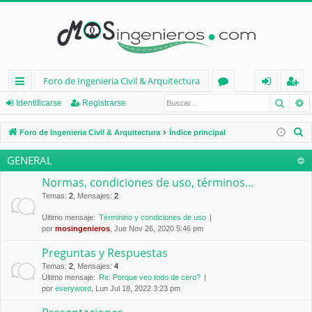
Foro de Ingenieria Civil & Arquitectura
Busca
B
nl
or
de
eg
Identificarse
Registrarse
ac
os
nt
ist
B
Foro de Ingenieria Civil & Arquitectura
Índice principal
es
ifi
ra
u
GENERAL
s
rá
ca
rs
c
Normas, condiciones de uso, términos...
pi
rs
e
a
Temas
:
2
,
Mensajes
:
2
d
e
r
Último mensaje:
Términino y condiciones de uso
por
mosingenieros
, Jue Nov 26, 2020 5:46 pm
os
Preguntas y Respuestas
Temas
:
2
,
Mensajes
:
4
Último mensaje:
Re: Porque veo todo de cero?
por
everyword
, Lun Jul 18, 2022 3:23 pm