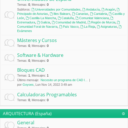
Temas
:
0
,
Mensajes
:
0
Subforos:
Universidades por Comunidades
,
Andalucía
,
Aragón
,
Principado de Asturias
,
Illes Balears
,
Canarias
,
Cantabria
,
Castilla y
León
,
Castilla-La Mancha
,
Cataluña
,
Comunitat Valenciana
,
Extremadura
,
Galicia
,
Comunidad de Madrid
,
Región de Murcia
,
Comunidad Foral de Navarra
,
País Vasco
,
La Rioja
,
Asignaturas
,
Exámenes
Másteres y Cursos
Temas
:
0
,
Mensajes
:
0
Software & Hardware
Temas
:
0
,
Mensajes
:
0
Bloques CAD
Temas
:
1
,
Mensajes
:
1
Último mensaje:
Necesito un programa de CAD l…
por
Goyoes
, Lun Nov 14, 2022 3:49 am
Calculadoras Programables
Temas
:
0
,
Mensajes
:
0
ARQUITECTURA (España)
General